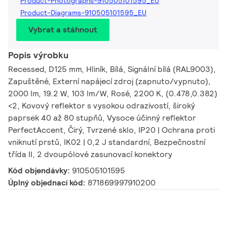
Product-Photographs-910505101595_EU
Product-Diagrams-910505101595_EU
Vybrat a stáhnout
Popis výrobku
Recessed, D125 mm, Hliník, Bílá, Signální bílá (RAL9003),
Zapuštěné, Externí napájecí zdroj (zapnuto/vypnuto),
2000 lm, 19.2 W, 103 lm/W, Rosé, 2200 K, (0.478,0.382)
<2, Kovový reflektor s vysokou odrazivostí, široký
paprsek 40 až 80 stupňů, Vysoce účinný reflektor
PerfectAccent, Čirý, Tvrzené sklo, IP20 | Ochrana proti
vniknutí prstů, IK02 | 0,2 J standardní, Bezpečnostní
třída II, 2 dvoupólové zasunovací konektory
Kód objendávky:
910505101595
Úplný objednací kód:
871869997910200