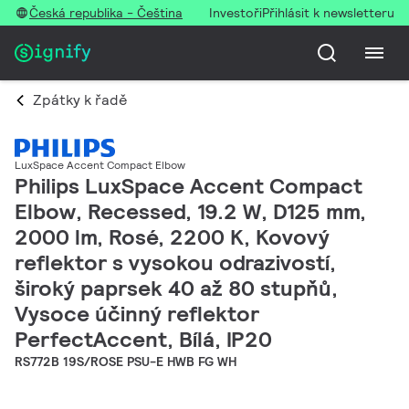
Česká republika - Čeština
Investoři
Přihlásit k newsletteru
Zpátky k řadě
LuxSpace Accent Compact Elbow
Philips LuxSpace Accent Compact
Elbow, Recessed, 19.2 W, D125 mm,
2000 lm, Rosé, 2200 K, Kovový
reflektor s vysokou odrazivostí,
široký paprsek 40 až 80 stupňů,
Vysoce účinný reflektor
PerfectAccent, Bílá, IP20
RS772B 19S/ROSE PSU-E HWB FG WH