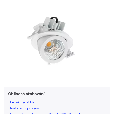
Oblíbená stahování
Leták výrobků
Instalační pokyny