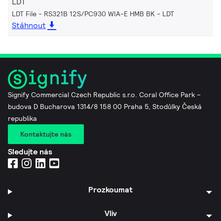
LDT
LDT File - RS321B 12S/PC930 WIA-E HMB BK
LDT
Stáhnout
Signify Commercial Czech Republic s.r.o. Coral Office Park –
budova D Bucharova 1314/8 158 00 Praha 5, Stodůlky Česká
republika
Kontaktujte nás
Sledujte nás
Prozkoumat
Vliv