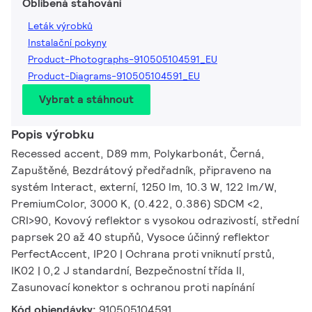
Oblíbená stahování
Leták výrobků
Instalační pokyny
Product-Photographs-910505104591_EU
Product-Diagrams-910505104591_EU
Vybrat a stáhnout
Popis výrobku
Recessed accent, D89 mm, Polykarbonát, Černá,
Zapuštěné, Bezdrátový předřadník, připraveno na
systém Interact, externí, 1250 lm, 10.3 W, 122 lm/W,
PremiumColor, 3000 K, (0.422, 0.386) SDCM <2,
CRI>90, Kovový reflektor s vysokou odrazivostí, střední
paprsek 20 až 40 stupňů, Vysoce účinný reflektor
PerfectAccent, IP20 | Ochrana proti vniknutí prstů,
IK02 | 0,2 J standardní, Bezpečnostní třída II,
Zasunovací konektor s ochranou proti napínání
Kód objendávky:
910505104591