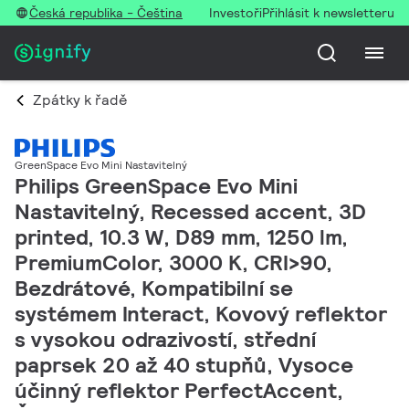
Česká republika - Čeština
Investoři
Přihlásit k newsletteru
Zpátky k řadě
GreenSpace Evo Mini Nastavitelný
Philips GreenSpace Evo Mini
Nastavitelný, Recessed accent, 3D
printed, 10.3 W, D89 mm, 1250 lm,
PremiumColor, 3000 K, CRI>90,
Bezdrátové, Kompatibilní se
systémem Interact, Kovový reflektor
s vysokou odrazivostí, střední
paprsek 20 až 40 stupňů, Vysoce
účinný reflektor PerfectAccent,