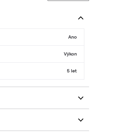
Ano
Výkon
5 let