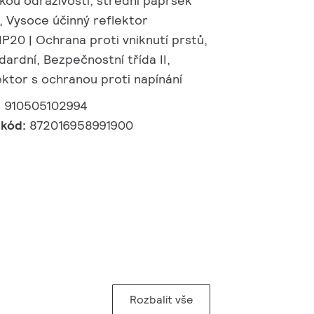
okou odrazivostí, střední paprsek
, Vysoce účinný reflektor
P20 | Ochrana proti vniknutí prstů,
ndardní, Bezpečnostní třída II,
ktor s ochranou proti napínání
:
910505102994
 kód:
872016958991900
Rozbalit vše