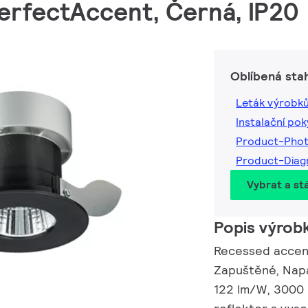
PerfectAccent, Černá, IP20
Oblíbená sta
Leták výrobk
Instalační po
Product-Pho
Product-Dia
Vybrat a st
Popis výrob
Recessed accent
Zapuštěné, Napáj
122 lm/W, 3000 