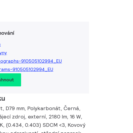
hování
ů
kyny
tographs-910505102994_EU
grams-910505102994_EU
áhnout
ku
, D79 mm, Polykarbonát, Černá,
ecí zdroj, externí, 2180 lm, 16 W,
K, (0.434, 0.403) SDCM <3, Kovový