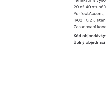
reflektor s vys
20 až 40 stupňů
PerfectAccent, I
IK02 | 0,2 J sta
Zasunovací kone
Kód objendávky
Úplný objednací