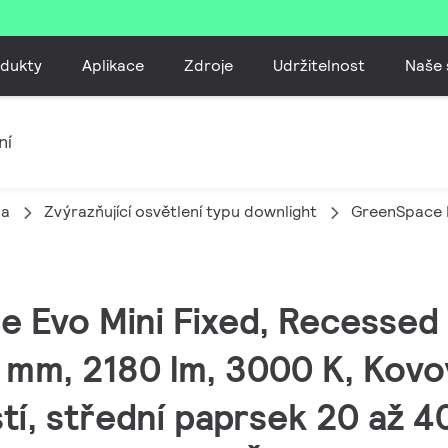
dukty
Aplikace
Zdroje
Udržitelnost
Naše 
ní
la
Zvýrazňující osvětlení typu downlight
GreenSpace E
e Evo Mini Fixed, Recessed
9 mm, 2180 lm, 3000 K, Kovo
tí, střední paprsek 20 až 4