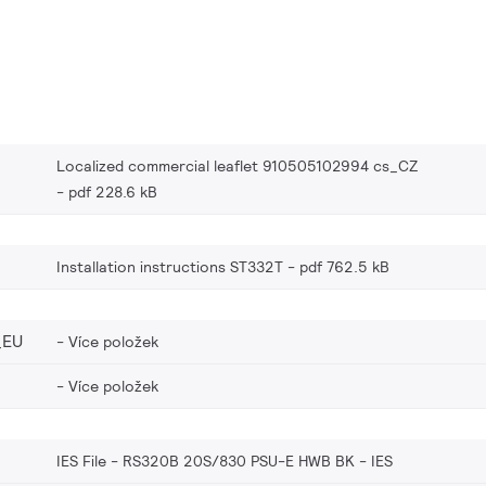
Localized commercial leaflet 910505102994 cs_CZ
pdf 228.6 kB
Installation instructions ST332T
pdf 762.5 kB
_EU
Více položek
Více položek
IES File - RS320B 20S/830 PSU-E HWB BK
IES