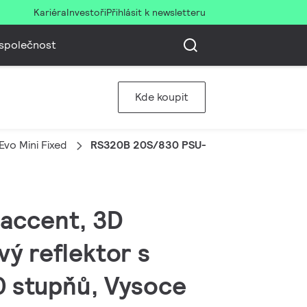
Kariéra
Investoři
Přihlásit k newsletteru
společnost
Kde koupit
vo Mini Fixed
RS320B 20S/830 PSU-E HWB BK
 accent, 3D
vý reflektor s
0 stupňů, Vysoce