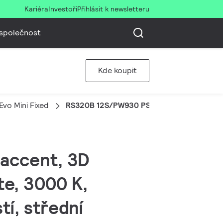
Kariéra
Investoři
Přihlásit k newsletteru
společnost
Kde koupit
vo Mini Fixed
RS320B 12S/PW930 PSU-E HMB FG WH
 accent, 3D
te, 3000 K,
tí, střední