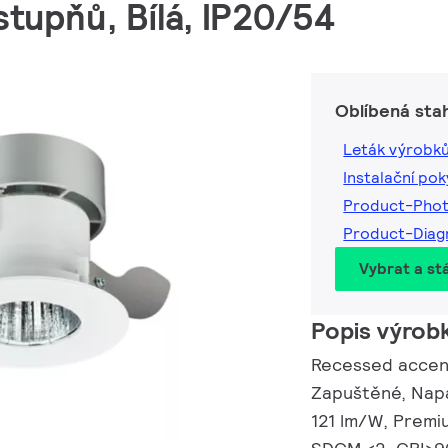
stupňů, Bílá, IP20/54
Oblíbená sta
Leták výrobk
Instalační po
Product-Pho
Product-Dia
Vybrat a st
Popis výrob
Recessed accent
Zapuštěné, Napáj
121 lm/W, Premi