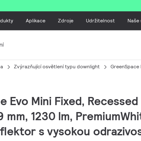
dukty
Aplikace
Zdroje
Udržitelnost
Naše 
ní
la
Zvýrazňující osvětlení typu downlight
GreenSpace E
e Evo Mini Fixed, Recessed
79 mm, 1230 lm, PremiumWhi
lektor s vysokou odrazivos