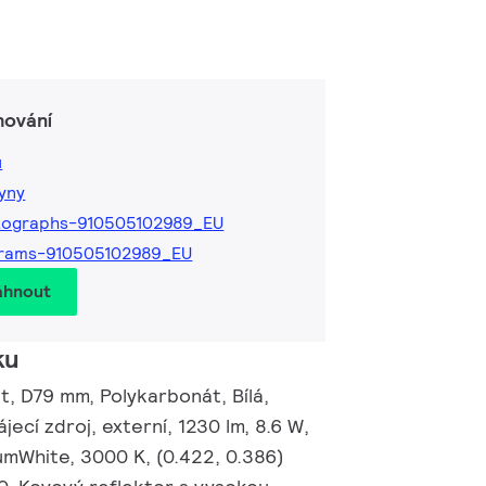
hování
ů
kyny
tographs-910505102989_EU
grams-910505102989_EU
áhnout
ku
, D79 mm, Polykarbonát, Bílá,
ecí zdroj, externí, 1230 lm, 8.6 W,
umWhite, 3000 K, (0.422, 0.386)