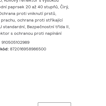
, Kovový reflektor s vysokou
ední paprsek 20 až 40 stupňů, Čirý,
Ochrana proti vniknutí prstů,
prachu, ochrana proti stříkající
 J standardní, Bezpečnostní třída II,
ktor s ochranou proti napínání
:
910505102989
 kód:
872016958986500