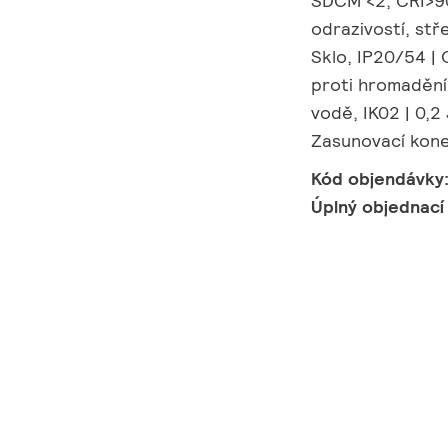
SDCM <2, CRI>90
odrazivostí, stř
Sklo, IP20/54 | 
proti hromadění 
vodě, IK02 | 0,2
Zasunovací kone
Kód objendávky
Úplný objednací