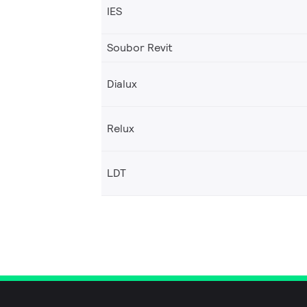
IES
Soubor Revit
Dialux
Relux
LDT