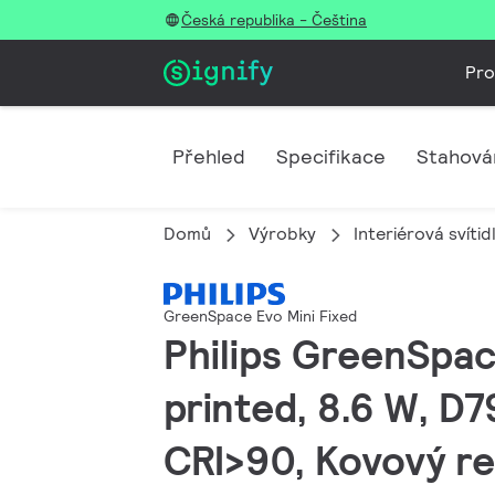
Česká republika - Čeština
Pro
Přehled
Specifikace
Stahová
Domů
Výrobky
Interiérová svítid
GreenSpace Evo Mini Fixed
Philips GreenSpac
printed, 8.6 W, D
CRI>90, Kovový ref