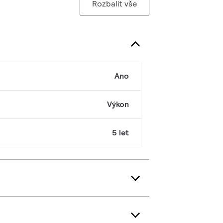
Rozbalit vše
Ano
Výkon
5 let