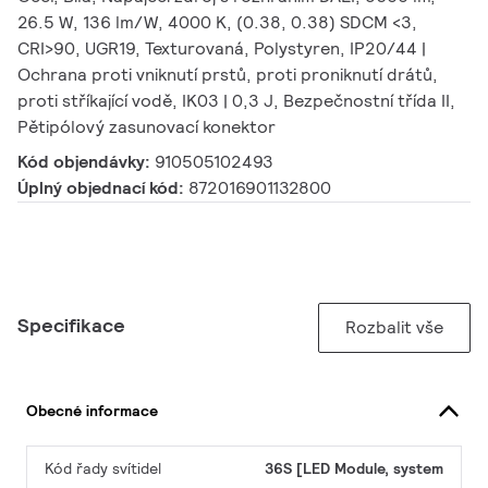
26.5 W, 136 lm/W, 4000 K, (0.38, 0.38) SDCM <3,
CRI>90, UGR19, Texturovaná, Polystyren, IP20/44 |
Ochrana proti vniknutí prstů, proti proniknutí drátů,
proti stříkající vodě, IK03 | 0,3 J, Bezpečnostní třída II,
Pětipólový zasunovací konektor
Kód objendávky:
910505102493
Úplný objednací kód:
872016901132800
Specifikace
Rozbalit vše
Obecné informace
Kód řady svítidel
36S [LED Module, system