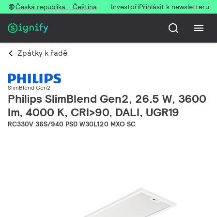
Česká republika - Čeština
Investoři
Přihlásit k newsletteru
Zpátky k řadě
SlimBlend Gen2
Philips SlimBlend Gen2, 26.5 W, 3600
lm, 4000 K, CRI>90, DALI, UGR19
RC330V 36S/940 PSD W30L120 MXO SC