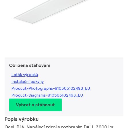
Oblíbená stahování
Leták výrobků
Instalační pokyny
Product-Photographs-910505102493_EU
Product-Diagrams-910505102493_EU
Vybrat a stáhnout
Popis výrobku
Ocel, Bílá, Napájecí zdroj s rozhraním DALI, 3600 lm,