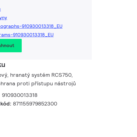
ů
kyny
tographs-910930013318_EU
grams-910930013318_EU
áhnout
ku
ový, hranatý systém RCS750,
chrana proti přístupu nástrojů
:
910930013318
 kód:
871155979852300