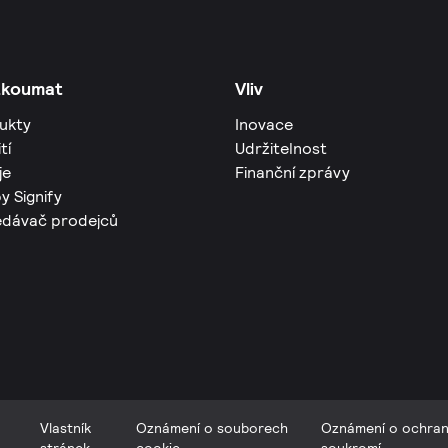
zkoumat
Vliv
ukty
Inovace
tí
Udržitelnost
je
Finanční zprávy
y Signify
edávač prodejců
Vlastník
Oznámení o souborech
Oznámení o ochra