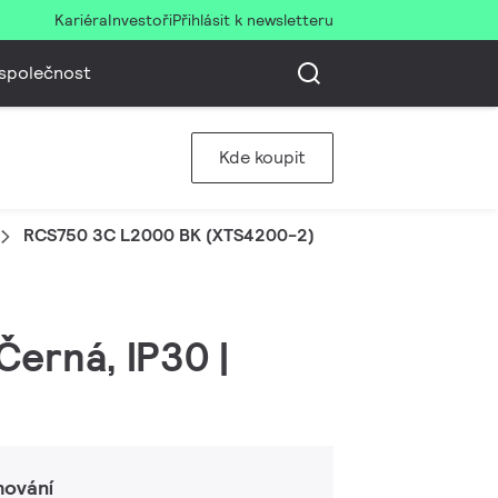
Kariéra
Investoři
Přihlásit k newsletteru
společnost
Kde koupit
RCS750 3C L2000 BK (XTS4200-2)
Černá, IP30 |
hování