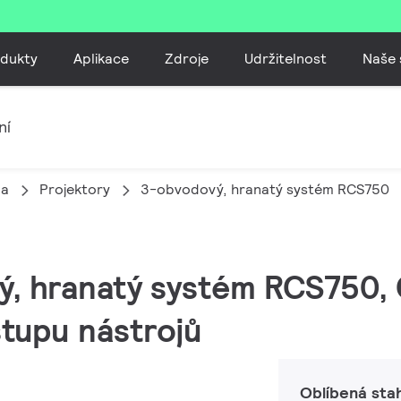
dukty
Aplikace
Zdroje
Udržitelnost
Naše 
ní
la
Projektory
3-obvodový, hranatý systém RCS750
ý, hranatý systém RCS750, 
stupu nástrojů
Oblíbená sta