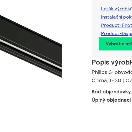
Leták výrobk
Instalační po
Product-Pho
Product-Dia
Vybrat a st
Popis výrob
Philips 3-obvod
Černá, IP30 | O
Kód objendávky
Úplný objednací