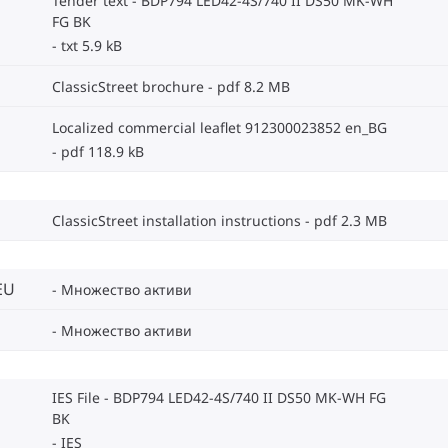
Tender text - BDP794 LED42-4S/740 II DS50 MK-WH
FG BK
txt 5.9 kB
ClassicStreet brochure
pdf 8.2 MB
Localized commercial leaflet 912300023852 en_BG
pdf 118.9 kB
ClassicStreet installation instructions
pdf 2.3 MB
EU
Множество активи
Множество активи
IES File - BDP794 LED42-4S/740 II DS50 MK-WH FG
BK
IES