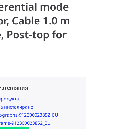
fferential mode
r, Cable 1.0 m
, Post-top for
изтегляния
продукта
за инсталиране
tographs-912300023852_EU
grams-912300023852_EU