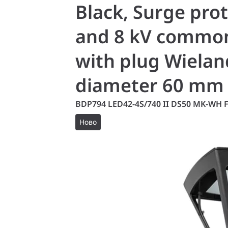
Black, Surge prot
and 8 kV common 
with plug Wielan
diameter 60 mm
BDP794 LED42-4S/740 II DS50 MK-WH 
Ново