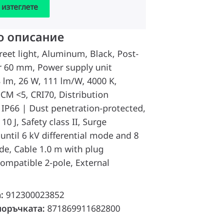
 изтеглете
о описание
reet light, Aluminum, Black, Post-
r 60 mm, Power supply unit
8 lm, 26 W, 111 lm/W, 4000 K,
DCM <5, CRI70, Distribution
 IP66 | Dust penetration-protected,
 10 J, Safety class II, Surge
 until 6 kV differential mode and 8
, Cable 1.0 m with plug
ompatible 2-pole, External
а:
912300023852
поръчката:
871869911682800