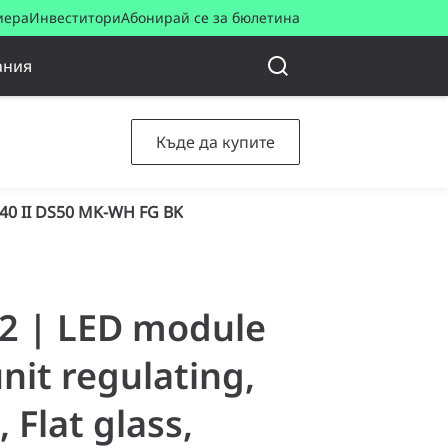
иера
Инвеститори
Абонирай се за бюлетина
ания
Къде да купите
40 II DS50 MK-WH FG BK
42 | LED module
nit regulating,
 Flat glass,