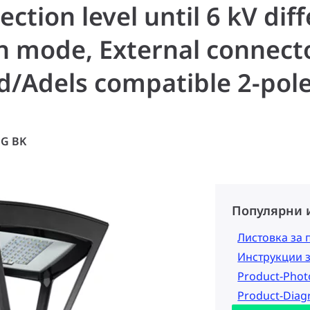
ection level until 6 kV di
mode, External connecto
d/Adels compatible 2-pole
FG BK
Популярни 
Листовка за 
Инструкции 
Product-Pho
Product-Dia