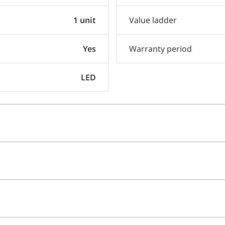
1 unit
Value ladder
Yes
Warranty period
LED