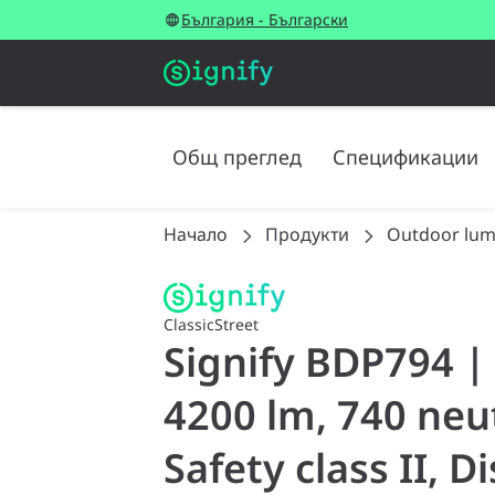
България - Български
Общ преглед
Спецификации
Начало
Продукти
Outdoor lum
ClassicStreet
Signify BDP794 
4200 lm, 740 neut
Safety class II, D