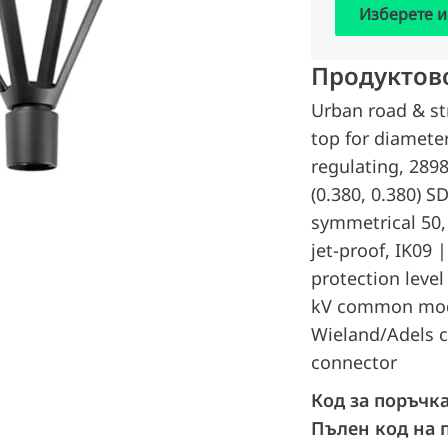
Изберете и
Продуктов
Urban road & st
top for diamete
regulating, 289
(0.380, 0.380) S
symmetrical 50,
jet-proof, IK09 |
protection level
kV common mode
Wieland/Adels c
connector
Код за поръчк
Пълен код на 