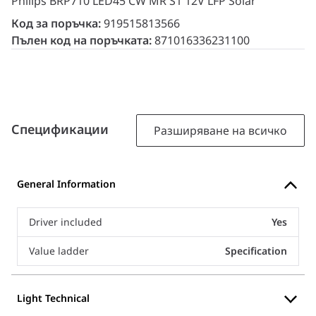
Philips BRP710 LED45 CW MR S1 12V LFP Solar
Код за поръчка:
919515813566
Пълен код на поръчката:
871016336231100
Спецификации
Разширяване на всичко
General Information
Driver included
Yes
Value ladder
Specification
Light Technical