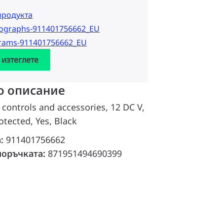
продукта
tographs-911401756662_EU
grams-911401756662_EU
 изтеглете
о описание
 controls and accessories, 12 DC V,
otected, Yes, Black
а:
911401756662
поръчката:
871951494690399