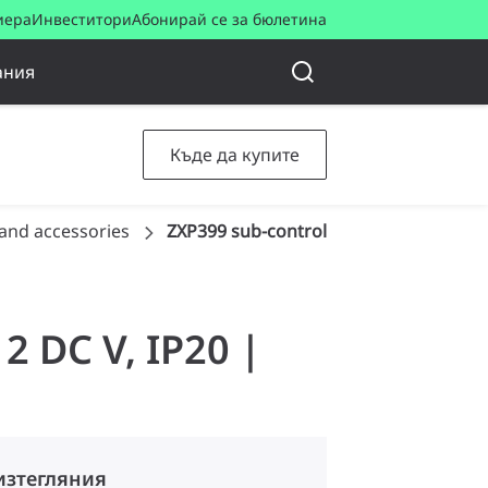
иера
Инвеститори
Абонирай се за бюлетина
ания
Къде да купите
and accessories
ZXP399 sub-controller 12V 8 port DMX
2 DC V, IP20 |
изтегляния