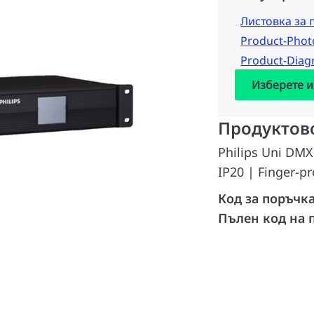
Листовка за 
Product-Pho
Product-Dia
Изберете и
Продуктов
Philips Uni DMX
IP20 | Finger-pr
Код за поръчк
Пълен код на 