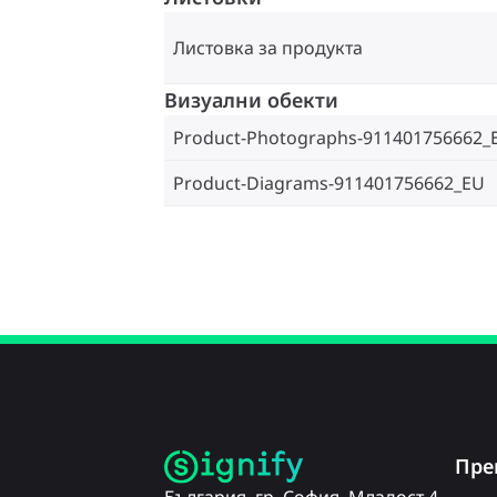
Листовка за продукта
Визуални обекти
Product-Photographs-911401756662_
Product-Diagrams-911401756662_EU
Пре
България, гр. София, Младост 4,