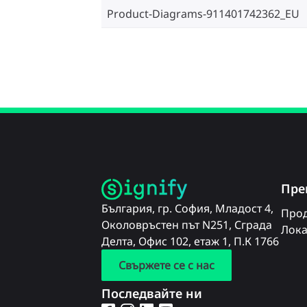
Product-Diagrams-911401742362_EU
Пре
България, гр. София, Младост 4,
Прод
Околовръстен път N251, Сграда
Лока
Делта, Офис 102, етаж 1, П.К 1766
Свържете се с нас
Последвайте ни