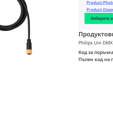
Product-Pho
Product-Dia
Изберете и
Продуктов
Philips Uni DMX
Код за поръчк
Пълен код на 