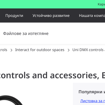
Кар
Продукти
Устойчиво развитие
Нашата комп
Файлове за изтегляне
trols
Interact for outdoor spaces
Uni DMX controls 
ontrols and accessories, 
Популярни 
Листовка за 