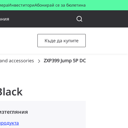
иера
Инвеститори
Абонирай се за бюлетина
ания
Къде да купите
and accessories
ZXP399 Jump 5P DC/DMX cable 2m (10 
Black
изтегляния
продукта