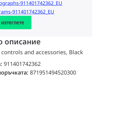
tographs-911401742362_EU
grams-911401742362_EU
 изтеглете
о описание
 controls and accessories, Black
а:
911401742362
поръчката:
871951494520300