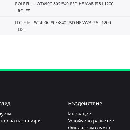
ROLF File - WT490C 80S/840 PSD HE VWB PI5 L1200
ROLFZ
LDT File - WT490C 80S/840 PSD HE VWB PI5 L1200
LDT
глед
Въздействие
укти
Иновации
тор на партньори
Устойчиво развитие
Финансови отчети