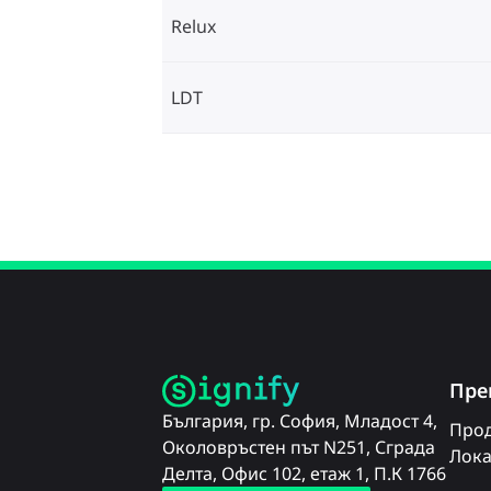
Relux
LDT
Пре
България, гр. София, Младост 4,
Прод
Околовръстен път N251, Сграда
Лока
Делта, Офис 102, етаж 1, П.К 1766