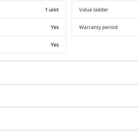
1 unit
Value ladder
Yes
Warranty period
Yes