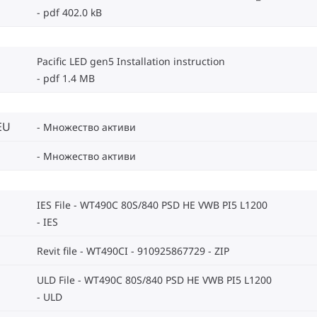
pdf 402.0 kB
Pacific LED gen5 Installation instruction
pdf 1.4 MB
EU
Множество активи
Множество активи
IES File - WT490C 80S/840 PSD HE VWB PI5 L1200
IES
Revit file - WT490CI - 910925867729
ZIP
ULD File - WT490C 80S/840 PSD HE VWB PI5 L1200
ULD