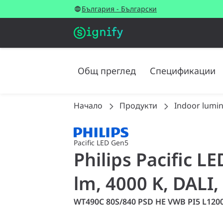
България - Български
Общ преглед
Спецификации
Начало
Продукти
Indoor lumin
Pacific LED Gen5
Philips Pacific 
lm, 4000 K, DALI,
WT490C 80S/840 PSD HE VWB PI5 L120