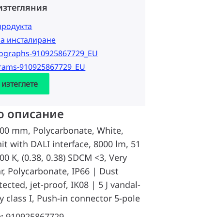
изтегляния
продукта
за инсталиране
tographs-910925867729_EU
grams-910925867729_EU
 изтеглете
о описание
200 mm, Polycarbonate, White,
t with DALI interface, 8000 lm, 51
0 K, (0.38, 0.38) SDCM <3, Very
r, Polycarbonate, IP66 | Dust
ected, jet-proof, IK08 | 5 J vandal-
y class I, Push-in connector 5-pole
а:
910925867729