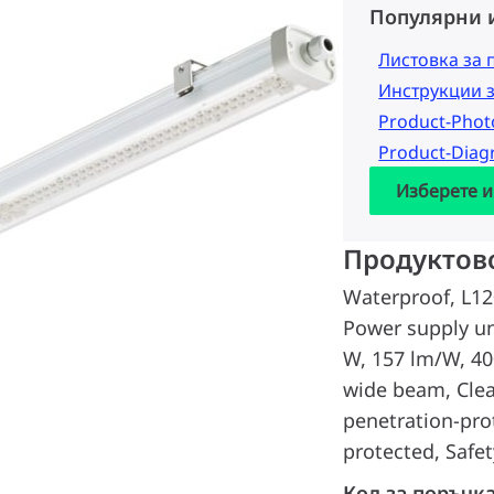
Популярни 
Листовка за 
Инструкции 
Product-Pho
Product-Dia
Изберете и
Продуктов
Waterproof, L1
Power supply uni
W, 157 lm/W, 400
wide beam, Clea
penetration-prot
protected, Safet
Код за поръчк