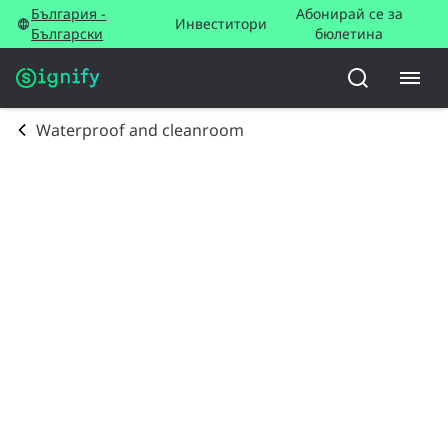
България -
Абонирай се за
Инвеститори
Български
бюлетина
Waterproof and cleanroom