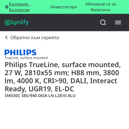
България -
Абонирай се за
Инвеститори
Български
бюлетина
Обратно към серията
TrueLine, surface mounted
Philips TrueLine, surface mounted,
27 W, 2810x55 mm; H88 mm, 3800
lm, 4000 K, CRI>90, DALI, Interact
Ready, UGR19, EL-DC
SM530C 38S/940 DEIA LN L2810 ALU