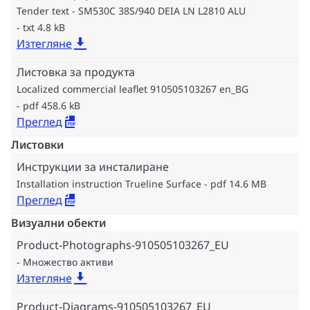
Tender text - SM530C 38S/940 DEIA LN L2810 ALU
txt 4.8 kB
Изтегляне
Листовка за продукта
Localized commercial leaflet 910505103267 en_BG
pdf 458.6 kB
Преглед
Листовки
Инструкции за инсталиране
Installation instruction Trueline Surface
pdf 14.6 MB
Преглед
Визуални обекти
Product-Photographs-910505103267_EU
Множество активи
Изтегляне
Product-Diagrams-910505103267_EU