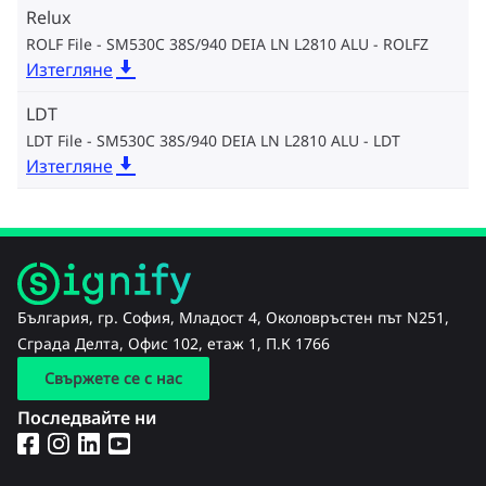
Relux
ROLF File - SM530C 38S/940 DEIA LN L2810 ALU
ROLFZ
Изтегляне
LDT
LDT File - SM530C 38S/940 DEIA LN L2810 ALU
LDT
Изтегляне
България, гр. София, Младост 4, Околовръстен път N251,
Сграда Делта, Офис 102, етаж 1, П.К 1766
Свържете се с нас
Последвайте ни