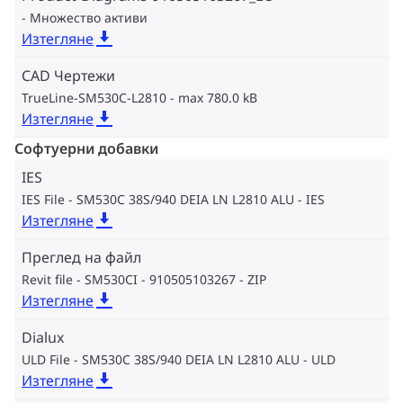
Множество активи
Изтегляне
CAD Чертежи
TrueLine-SM530C-L2810
max 780.0 kB
Изтегляне
Софтуерни добавки
IES
IES File - SM530C 38S/940 DEIA LN L2810 ALU
IES
Изтегляне
Преглед на файл
Revit file - SM530CI - 910505103267
ZIP
Изтегляне
Dialux
ULD File - SM530C 38S/940 DEIA LN L2810 ALU
ULD
Изтегляне