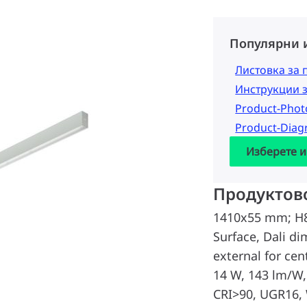
Популярни 
Листовка за 
Инструкции 
Product-Pho
Product-Dia
Изберете и
Продуктов
1410x55 mm; H
Surface, Dali d
external for cen
14 W, 143 lm/W, 
CRI>90, UGR16, 