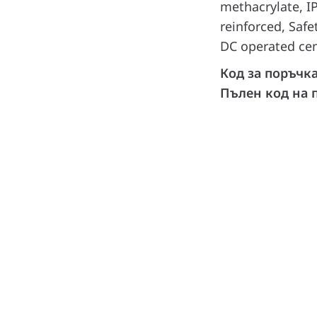
methacrylate, IP
reinforced, Safe
DC operated cen
Код за поръчк
Пълен код на 