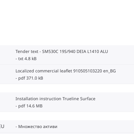
Tender text - SM530C 19S/940 DEIA L1410 ALU
txt 4.8 kB
Localized commercial leaflet 910505103220 en_BG
pdf 371.0 kB
Installation instruction Trueline Surface
pdf 14.6 MB
EU
Множество активи