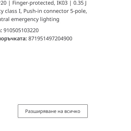
20 | Finger-protected, IK03 | 0.35 J
ty class I, Push-in connector 5-pole,
tral emergency lighting
а:
910505103220
поръчката:
871951497204900
Разширяване на всичко