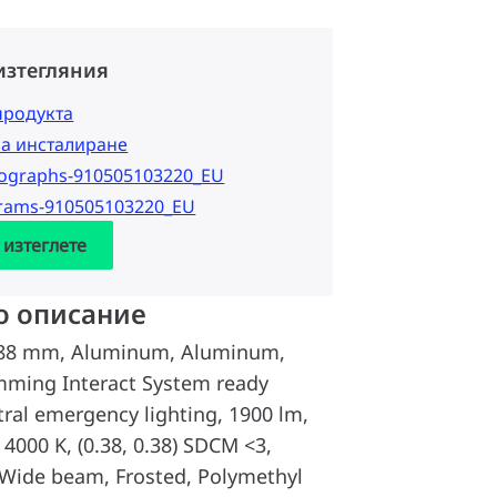
изтегляния
продукта
за инсталиране
tographs-910505103220_EU
grams-910505103220_EU
 изтеглете
о описание
88 mm, Aluminum, Aluminum,
imming Interact System ready
tral emergency lighting, 1900 lm,
4000 K, (0.38, 0.38) SDCM <3,
Wide beam, Frosted, Polymethyl