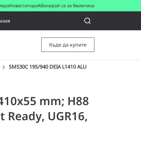
иера
Инвеститори
Абонирай се за бюлетина
ания
Къде да купите
SM530C 19S/940 DEIA L1410 ALU
 1410x55 mm; H88
ct Ready, UGR16,