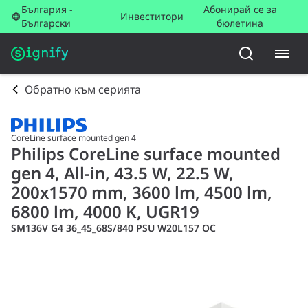
България -
Абонирай се за
Инвеститори
Български
бюлетина
Обратно към серията
CoreLine surface mounted gen 4
Philips CoreLine surface mounted
gen 4, All-in, 43.5 W, 22.5 W,
200x1570 mm, 3600 lm, 4500 lm,
6800 lm, 4000 K, UGR19
SM136V G4 36_45_68S/840 PSU W20L157 OC