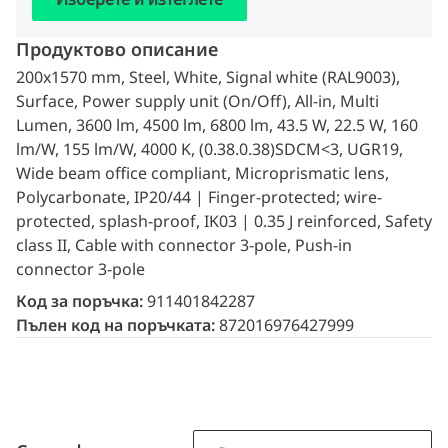
Продуктово описание
200x1570 mm, Steel, White, Signal white (RAL9003),
Surface, Power supply unit (On/Off), All-in, Multi
Lumen, 3600 lm, 4500 lm, 6800 lm, 43.5 W, 22.5 W, 160
lm/W, 155 lm/W, 4000 K, (0.38.0.38)SDCM<3, UGR19,
Wide beam office compliant, Microprismatic lens,
Polycarbonate, IP20/44 | Finger-protected; wire-
protected, splash-proof, IK03 | 0.35 J reinforced, Safety
class II, Cable with connector 3-pole, Push-in
connector 3-pole
Код за поръчка:
911401842287
Пълен код на поръчката:
872016976427999