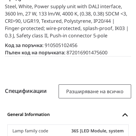
Steel, White, Power supply unit with DALI interface,
3600 lm, 27 W, 133 lm/W, 4000 K, (0.38, 0.38) SDCM <3,
CRI>90, UGR19, Textured, Polystyrene, IP20/44 |
Finger-protected; wire-protected, splash-proof, IK03 |
0.3 J, Safety class II, Push-in connector 5-pole
Код за поръчка:
910505102456
Пълен код на поръчката:
872016901475600
Спецификации
Разширяване на всичко
General Information
Lamp family code
36S [LED Module, system