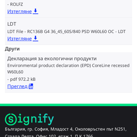
ROLFZ
Изтегляне
LDT
LDT File - RC136B G4 36_45_60S/840 PSD W60L60 OC
LDT
Изтегляне
Други
Декларация за екологични продукти
Environmental product declaration (EPD) CoreLine recessed
W60L60
pdf 972.2 kB
Преглед
България, гр. София, Младост 4, Околовръстен път N251,
Сграда Делта, Офис 102, етаж 1, П.К 1766