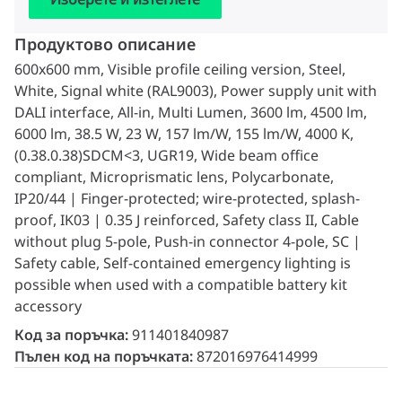
Продуктово описание
600x600 mm, Visible profile ceiling version, Steel,
White, Signal white (RAL9003), Power supply unit with
DALI interface, All-in, Multi Lumen, 3600 lm, 4500 lm,
6000 lm, 38.5 W, 23 W, 157 lm/W, 155 lm/W, 4000 K,
(0.38.0.38)SDCM<3, UGR19, Wide beam office
compliant, Microprismatic lens, Polycarbonate,
IP20/44 | Finger-protected; wire-protected, splash-
proof, IK03 | 0.35 J reinforced, Safety class II, Cable
without plug 5-pole, Push-in connector 4-pole, SC |
Safety cable, Self‑contained emergency lighting is
possible when used with a compatible battery kit
accessory
Код за поръчка:
911401840987
Пълен код на поръчката:
872016976414999