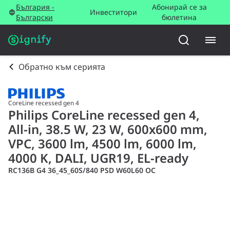
България -
Абонирай се за
Инвеститори
Български
бюлетина
Обратно към серията
CoreLine recessed gen 4
Philips CoreLine recessed gen 4,
All-in, 38.5 W, 23 W, 600x600 mm,
VPC, 3600 lm, 4500 lm, 6000 lm,
4000 K, DALI, UGR19, EL-ready
RC136B G4 36_45_60S/840 PSD W60L60 OC