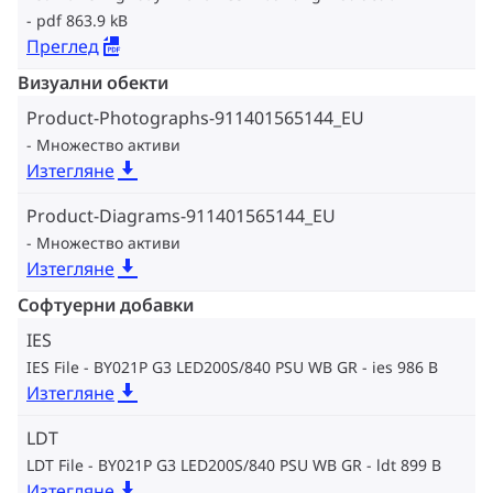
pdf 863.9 kB
Преглед
Визуални обекти
Product-Photographs-911401565144_EU
Множество активи
Изтегляне
Product-Diagrams-911401565144_EU
Множество активи
Изтегляне
Софтуерни добавки
IES
IES File - BY021P G3 LED200S/840 PSU WB GR
ies 986 B
Изтегляне
LDT
LDT File - BY021P G3 LED200S/840 PSU WB GR
ldt 899 B
Изтегляне