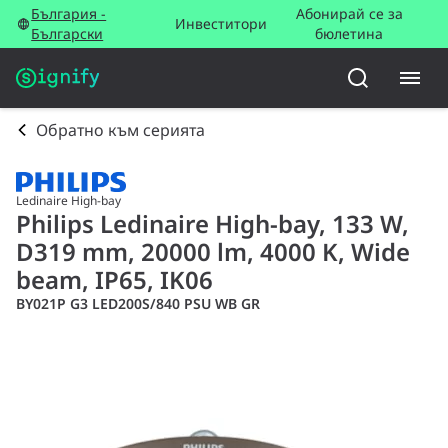
България -
Абонирай се за
Инвеститори
Български
бюлетина
Обратно към серията
Ledinaire High-bay
Philips Ledinaire High-bay, 133 W,
D319 mm, 20000 lm, 4000 K, Wide
beam, IP65, IK06
BY021P G3 LED200S/840 PSU WB GR