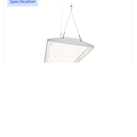
Specification
GentleSpace gen4
86 products
Файлове за изтегляне
Performance