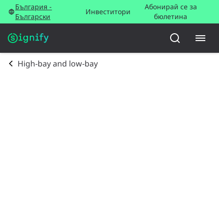
България -
Абонирай се за
Инвеститори
Български
бюлетина
High-bay and low-bay