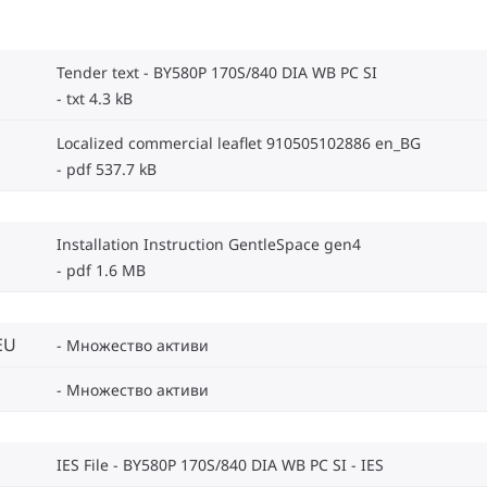
Tender text - BY580P 170S/840 DIA WB PC SI
txt 4.3 kB
Localized commercial leaflet 910505102886 en_BG
pdf 537.7 kB
Installation Instruction GentleSpace gen4
pdf 1.6 MB
EU
Множество активи
Множество активи
IES File - BY580P 170S/840 DIA WB PC SI
IES