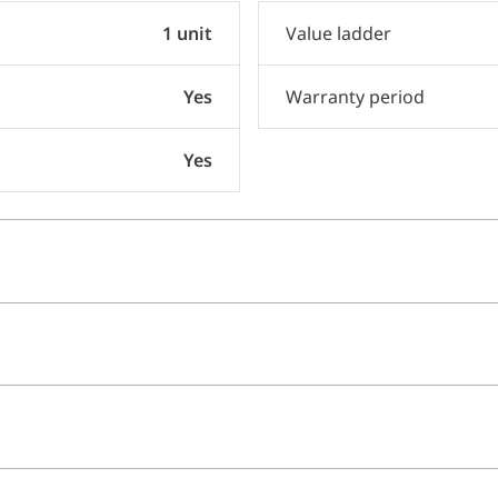
1 unit
Value ladder
Yes
Warranty period
Yes