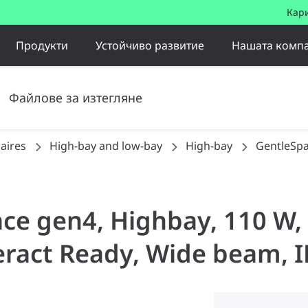
Кар
Продукти
Устойчиво развитие
Нашата комп
Файлове за изтегляне
aires
High-bay and low-bay
High-bay
GentleSp
ace gen4, Highbay, 110 W,
teract Ready, Wide beam, I