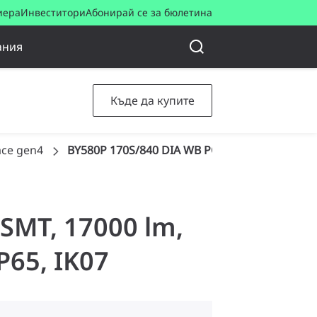
иера
Инвеститори
Абонирай се за бюлетина
ания
Къде да купите
ace gen4
BY580P 170S/840 DIA WB PC SI
 SMT, 17000 lm,
P65, IK07