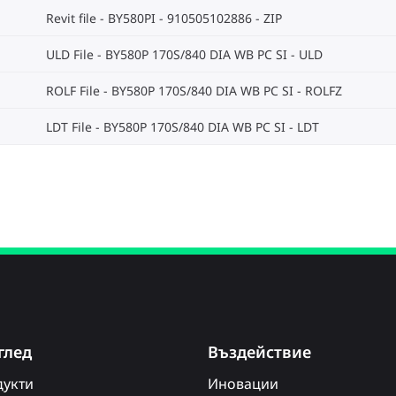
Revit file - BY580PI - 910505102886
ZIP
ULD File - BY580P 170S/840 DIA WB PC SI
ULD
ROLF File - BY580P 170S/840 DIA WB PC SI
ROLFZ
LDT File - BY580P 170S/840 DIA WB PC SI
LDT
глед
Въздействие
укти
Иновации