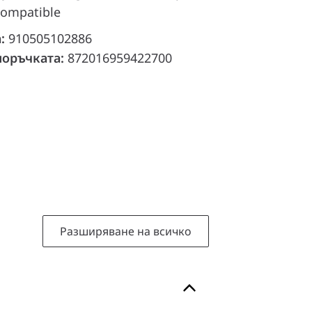
compatible
а:
910505102886
поръчката:
872016959422700
Разширяване на всичко