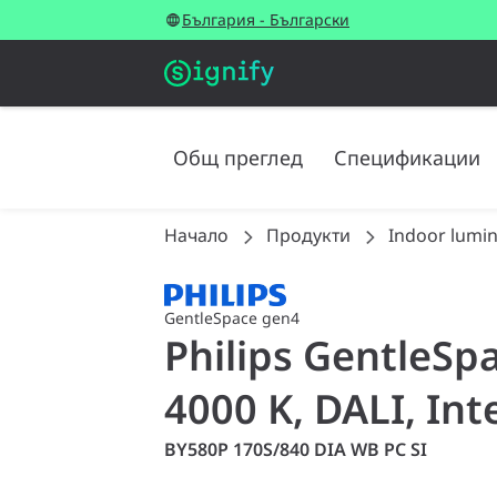
България - Български
Общ преглед
Спецификации
Начало
Продукти
Indoor lumin
GentleSpace gen4
Philips GentleSp
4000 K, DALI, In
BY580P 170S/840 DIA WB PC SI