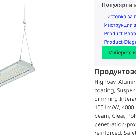
Популярни 
Листовка за 
Инструкции 
Product-Pho
Product-Dia
Изберете и
Продуктов
Highbay, Alumin
coating, Suspens
dimming Interac
155 lm/W, 4000 
beam, Clear, Po
penetration-prot
reinforced, Safe