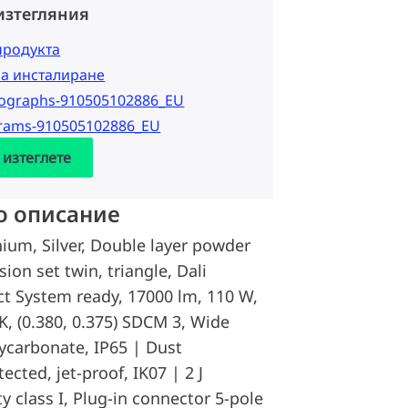
изтегляния
продукта
за инсталиране
tographs-910505102886_EU
grams-910505102886_EU
 изтеглете
о описание
ium, Silver, Double layer powder
ion set twin, triangle, Dali
t System ready, 17000 lm, 110 W,
K, (0.380, 0.375) SDCM 3, Wide
lycarbonate, IP65 | Dust
ected, jet-proof, IK07 | 2 J
ty class I, Plug-in connector 5-pole