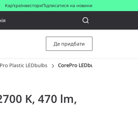
Кар’єра
Інвестори
Підписатися на новини
ія
Де придбати
Pro Plastic LEDbulbs
CorePro LEDbulb ND 4.9-40W A60 
2700 K, 470 lm,