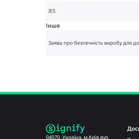
IES
Інше
Заява про безпечність виробу для до
Дос
04070, Україна, м.Київ вул.