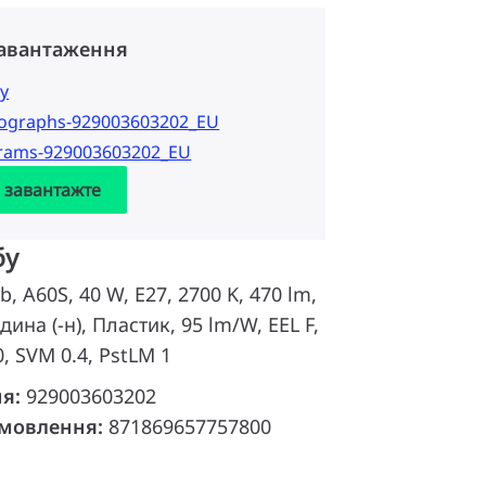
завантаження
у
tographs-929003603202_EU
grams-929003603202_EU
а завантажте
бу
b, A60S, 40 W, E27, 2700 K, 470 lm,
дина (-н), Пластик, 95 lm/W, EEL F,
0, SVM 0.4, PstLM 1
ня:
929003603202
амовлення:
871869657757800