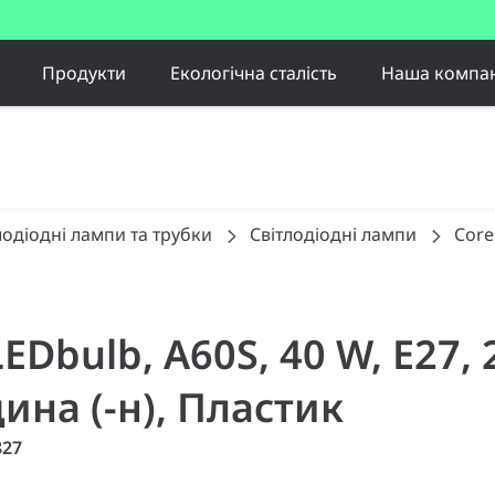
Продукти
Екологічна сталість
Наша компан
лодіодні лампи та трубки
Світлодіодні лампи
Core
LEDbulb, A60S, 40 W, E27, 
дина (-н), Пластик
827