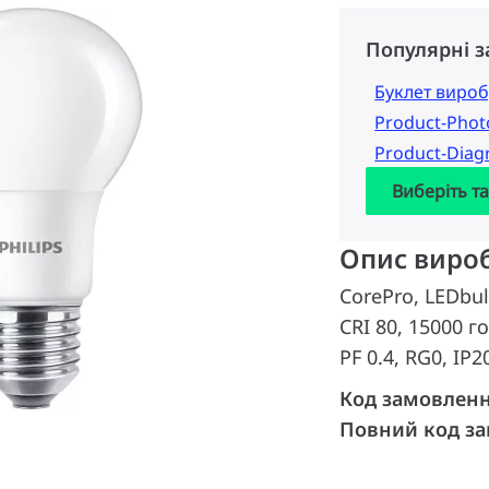
Популярні 
Буклет вироб
Product-Pho
Product-Dia
Виберіть т
Опис виро
CorePro, LEDbul
CRI 80, 15000 го
PF 0.4, RG0, IP2
Код замовлен
Повний код з