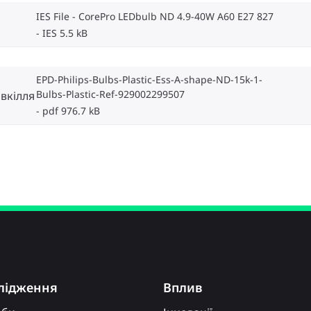
IES File - CorePro LEDbulb ND 4.9-40W A60 E27 827
IES 5.5 kB
EPD-Philips-Bulbs-Plastic-Ess-A-shape-ND-15k-1-
Bulbs-Plastic-Ref-929002299507
вкілля
pdf 976.7 kB
лідження
Вплив