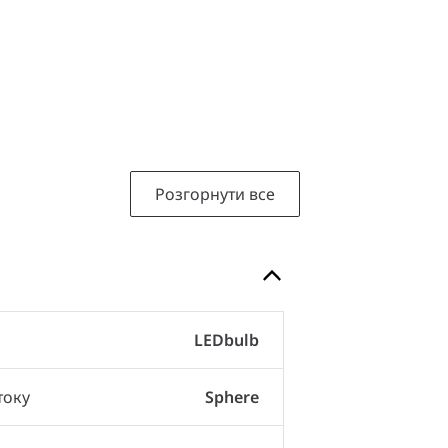
Розгорнути все
LEDbulb
току
Sphere