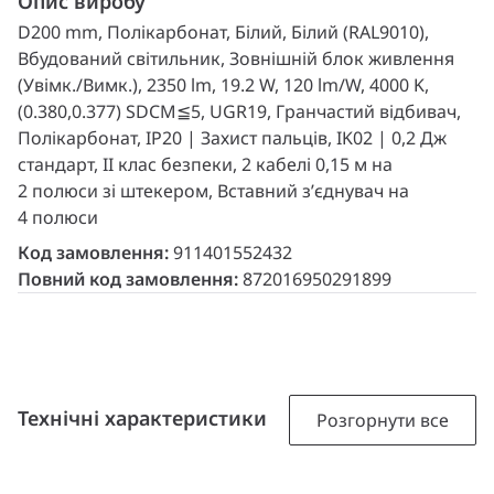
Опис виробу
D200 mm, Полікарбонат, Білий, Білий (RAL9010),
Вбудований світильник, Зовнішній блок живлення
(Увімк./Вимк.), 2350 lm, 19.2 W, 120 lm/W, 4000 K,
(0.380,0.377) SDCM≦5, UGR19, Гранчастий відбивач,
Полікарбонат, IP20 | Захист пальців, IK02 | 0,2 Дж
стандарт, II клас безпеки, 2 кабелі 0,15 м на
2 полюси зі штекером, Вставний з’єднувач на
4 полюси
Код замовлення:
911401552432
Повний код замовлення:
872016950291899
Технічні характеристики
Розгорнути все