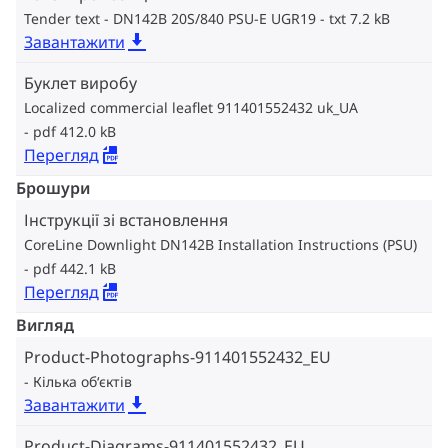
Tender text - DN142B 20S/840 PSU-E UGR19
txt 7.2 kB
Завантажити
Буклет виробу
Localized commercial leaflet 911401552432 uk_UA
pdf 412.0 kB
Перегляд
Брошури
Інструкції зі встановлення
CoreLine Downlight DN142B Installation Instructions (PSU)
pdf 442.1 kB
Перегляд
Вигляд
Product-Photographs-911401552432_EU
Кілька об‘єктів
Завантажити
Product-Diagrams-911401552432_EU