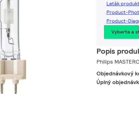
Leták produk
Product-Pho
Product-Dia
Vyberte a st
Popis produ
Philips MASTER
Objednávkový k
Úplný objednáv