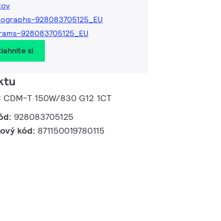
tov
tographs-928083705125_EU
grams-928083705125_EU
iahnite si
ktu
C CDM-T 150W/830 G12 1CT
ód:
928083705125
kový kód:
871150019780115