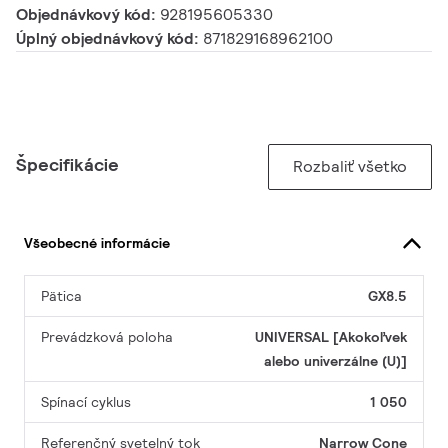
Objednávkový kód:
928195605330
Úplný objednávkový kód:
871829168962100
Špecifikácie
Rozbaliť všetko
Všeobecné informácie
Pätica
GX8.5
Prevádzková poloha
UNIVERSAL [Akokoľvek
alebo univerzálne (U)]
Spínací cyklus
1 050
Referenčný svetelný tok
Narrow Cone