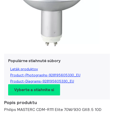
Populárne stiahnuté súbory
Leták produktov
Product-Photographs-928195605330_EU
Product-Diagrams-928195605330_EU
Vyberte a stiahnite si
Popis produktu
Philips MASTERC CDM-R111 Elite 70W/930 GX8.5 10D