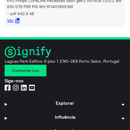
EPD Philips CoreLine Recessed Spot gen2 RS150B LED12 WB
830 D78 PSR PI6 WH 911401899382
pdf 642.6 kB
Ver
Lagoas Park Edifício 8 piso 1 2740-268 Porto Salvo, Portugal
Contacte-nos
Siga-nos
Explorar
Influência