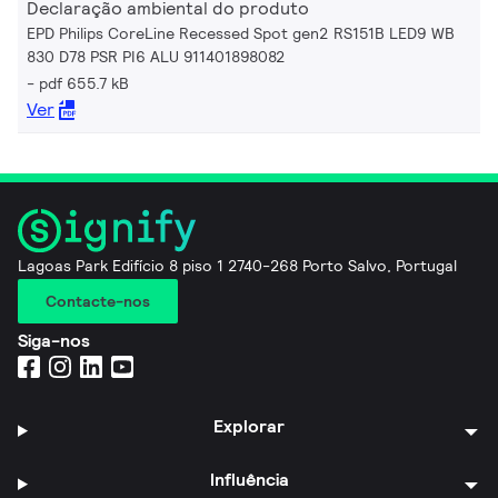
Declaração ambiental do produto
EPD Philips CoreLine Recessed Spot gen2 RS151B LED9 WB
830 D78 PSR PI6 ALU 911401898082
pdf 655.7 kB
Ver
Lagoas Park Edifício 8 piso 1 2740-268 Porto Salvo, Portugal
Contacte-nos
Siga-nos
Explorar
Influência