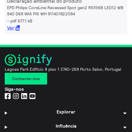
Declaração ambiental do produto
EPD Philips CoreLine Recessed Spot gen2 RS156B LED12 WB
840 D68 WIA PI6 WH 911401822084
pdf 677.1 kB
Ver
Lagoas Park Edifício 8 piso 1 2740-268 Porto Salvo, Portugal
Contacte-nos
Siga-nos
Explorar
Influência