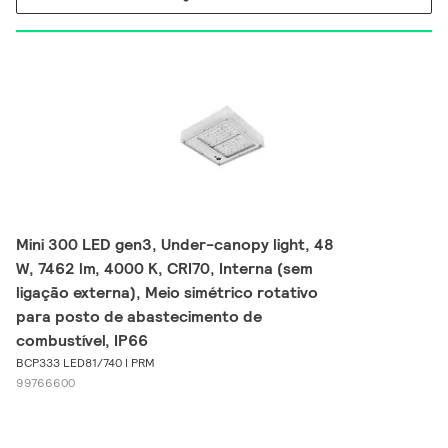
Mini 300 LED gen3, Under-canopy light, 48
W, 7462 lm, 4000 K, CRI70, Interna (sem
ligação externa), Meio simétrico rotativo
para posto de abastecimento de
combustível, IP66
BCP333 LED81/740 I PRM
99766600