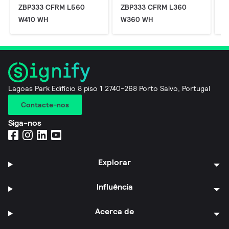
ZBP333 CFRM L560
ZBP333 CFRM L360
Z
W410 WH
W360 WH
W
Lagoas Park Edifício 8 piso 1 2740-268 Porto Salvo, Portugal
Contacte-nos
Siga-nos
Explorar
Influência
Acerca de