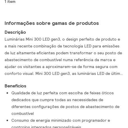
1 item
Informações sobre gamas de produtos
Descrição
Luminárias Mini 300 LED gen3, o design perfeito de produto e
a mais recente combinação de tecnologia LED para emissões
de luz altamente eficientes podem transformar o seu posto de
abastecimento de combustível numa referência da marca e
ajudar os visitantes a aproximarem-se de forma segura com
conforto visual. Mini 300 LED gen3, as luminárias LED de última
geração com um sistema de controlo de deteção de
Benefícios
movimento inteligente de luz sob demanda elevam a poupança
Qualidade de luz perfeita com escolha de feixes óticos
de energia a novos níveis com a regulação, mas, ao mesmo
dedicados que cumpre todas as necessidades de
tempo, assegurando iluminação suficiente para orientação e
diferentes configurações de postos de abastecimento de
segurança. Os cenários de iluminação podem ser adaptados à
combustível
sua preferência na primeira instalação ou durante a vida útil
Consumo de energia minimizado com programador e
dos produtos. Com a combinação opcional de Mestre-Escravo
controlos integrados personalizáveis