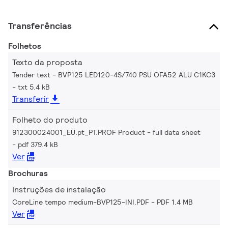
Transferências
Folhetos
Texto da proposta
Tender text - BVP125 LED120-4S/740 PSU OFA52 ALU C1KC3
txt 5.4 kB
Transferir
Folheto do produto
912300024001_EU.pt_PT.PROF Product - full data sheet
pdf 379.4 kB
Ver
Brochuras
Instruções de instalação
CoreLine tempo medium-BVP125-INI.PDF
PDF 1.4 MB
Ver