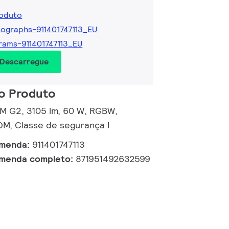
roduto
ographs-911401747113_EU
rams-911401747113_EU
 Descarregue
o Produto
 M G2, 3105 lm, 60 W, RGBW,
M, Classe de segurança I
omenda:
911401747113
omenda completo:
871951492632599