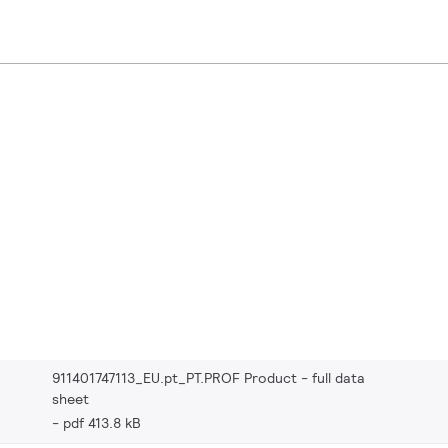
911401747113_EU.pt_PT.PROF Product - full data
sheet
pdf 413.8 kB