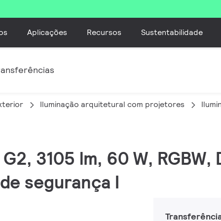
os
Aplicações
Recursos
Sustentabilidade
ransferências
xterior
Iluminação arquitetural com projetores
Ilumi
M G2, 3105 lm, 60 W, RGBW,
de segurança I
Transferênci