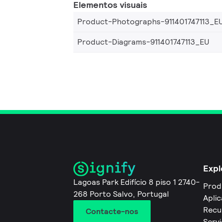
Elementos visuais
Product-Photographs-911401747113_E
Product-Diagrams-911401747113_EU
Expl
Lagoas Park Edifício 8 piso 1 2740-
Prod
268 Porto Salvo, Portugal
Apli
Recu
Contacte-nos
Servi