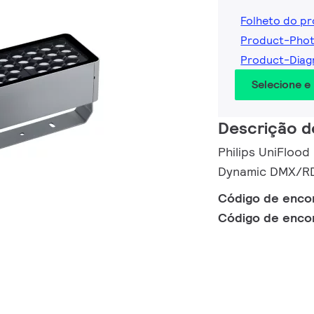
Folheto do p
Product-Phot
Product-Diag
Selecione e
Descrição d
Philips UniFlood
Dynamic DMX/RD
Código de enc
Código de enc