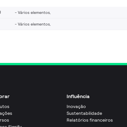
U
Vários elementos,
Vários elementos,
orar
Influência
utos
Inovação
cações
Sustentabilidade
rsos
Relatórios financeiros
ços Signify