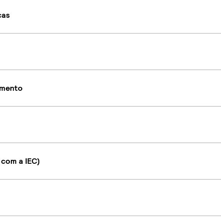
cas
imento
 com a IEC)