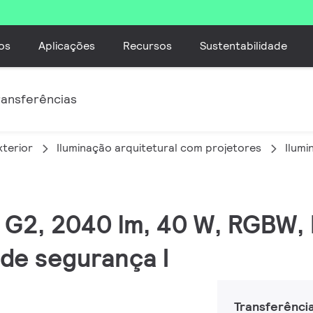
os
Aplicações
Recursos
Sustentabilidade
ransferências
xterior
Iluminação arquitetural com projetores
Ilumi
M G2, 2040 lm, 40 W, RGBW,
de segurança I
Transferênci