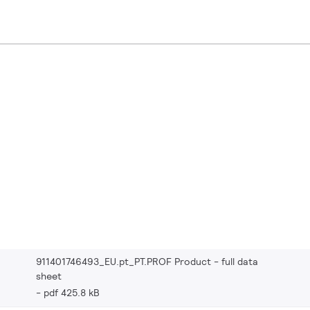
911401746493_EU.pt_PT.PROF Product - full data
sheet
pdf 425.8 kB