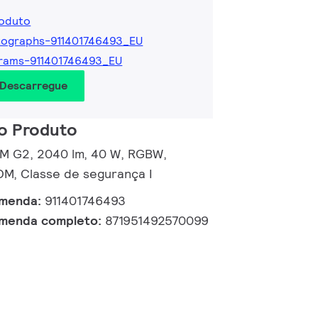
roduto
tographs-911401746493_EU
rams-911401746493_EU
 Descarregue
o Produto
d M G2, 2040 lm, 40 W, RGBW,
M, Classe de segurança I
omenda:
911401746493
omenda completo:
871951492570099