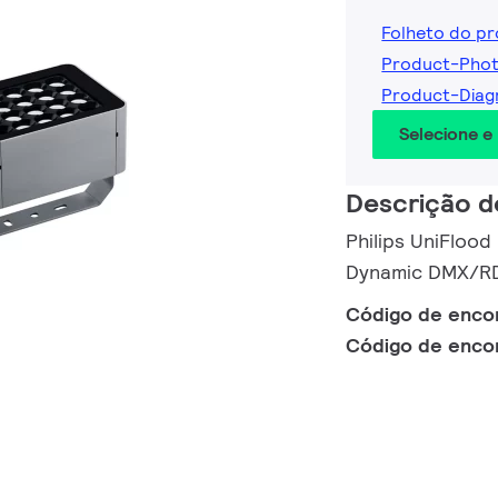
Folheto do p
Product-Pho
Product-Diag
Selecione e
Descrição d
Philips UniFloo
Dynamic DMX/RD
Código de enc
Código de enc