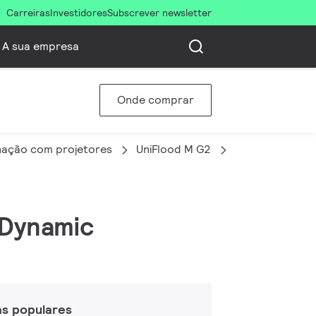
Carreiras
Investidores
Subscrever newsletter
A sua empresa
Onde comprar
nação com projetores
UniFlood M G2
BVP353 20LED
 Dynamic
as populares