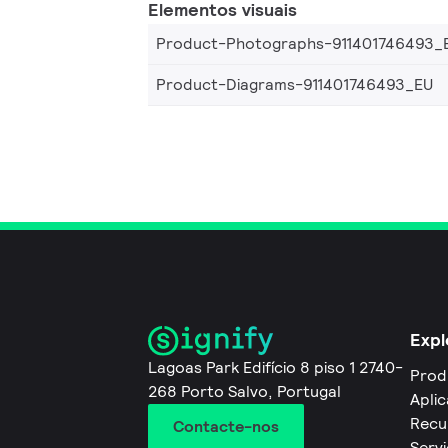
Elementos visuais
Product-Photographs-911401746493_
Product-Diagrams-911401746493_EU
Expl
Lagoas Park Edifício 8 piso 1 2740-
Prod
268 Porto Salvo, Portugal
Apli
Recu
Contacte-nos
Servi