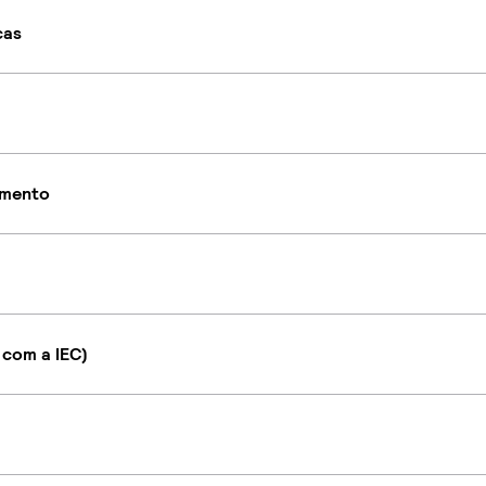
cas
imento
 com a IEC)