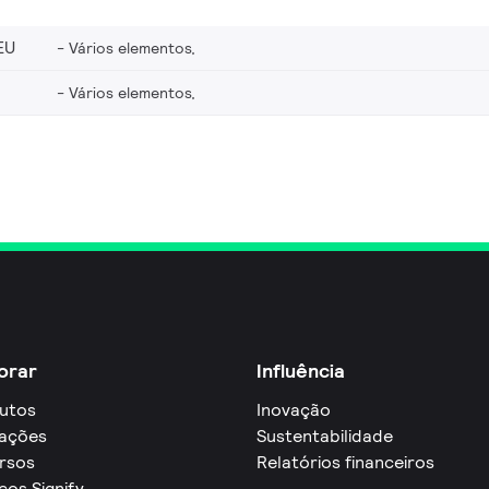
EU
Vários elementos,
Vários elementos,
orar
Influência
utos
Inovação
cações
Sustentabilidade
rsos
Relatórios financeiros
ços Signify