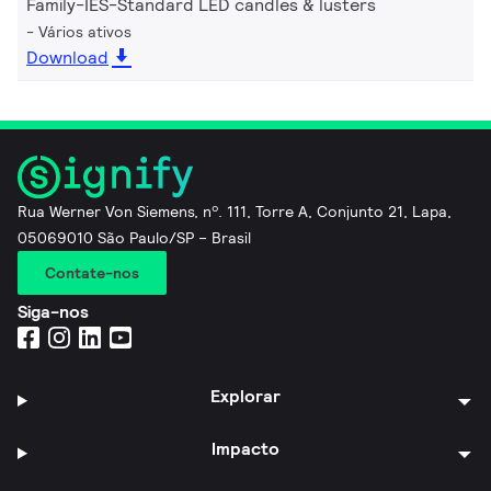
Family-IES-Standard LED candles & lusters
Vários ativos
Download
Rua Werner Von Siemens, nº. 111, Torre A, Conjunto 21, Lapa,
05069010 São Paulo/SP – Brasil
Contate-nos
Siga-nos
Explorar
Impacto