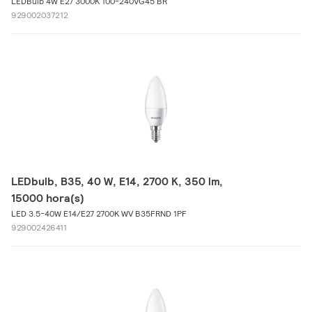
LEDBulb 4W E27 3000K 100-240VG45 BR
929002037212
LEDbulb, B35, 40 W, E14, 2700 K, 350 lm,
15000 hora(s)
LED 3.5-40W E14/E27 2700K WV B35FRND 1PF
929002426411