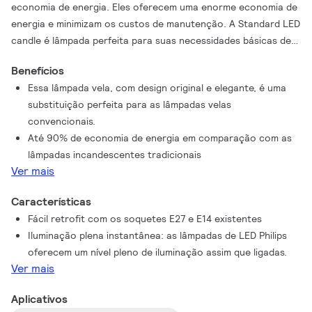
economia de energia. Eles oferecem uma enorme economia de
energia e minimizam os custos de manutenção. A Standard LED
candle é lâmpada perfeita para suas necessidades básicas de
iluminação e oferece uma iluminação agradável e o
Benefícios
desempenho que você espera de uma tecnologia LED com
Essa lâmpada vela, com design original e elegante, é uma
preço acessível.
substituição perfeita para as lâmpadas velas
convencionais.
Até 90% de economia de energia em comparação com as
lâmpadas incandescentes tradicionais
Ver mais
Características
Fácil retrofit com os soquetes E27 e E14 existentes
Iluminação plena instantânea: as lâmpadas de LED Philips
oferecem um nível pleno de iluminação assim que ligadas.
Ver mais
Aplicativos