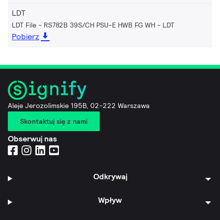
LDT
LDT File - RS782B 39S/CH PSU-E HWB FG WH
LDT
Pobierz
Aleje Jerozolimskie 195B, 02-222 Warszawa
Skontaktuj się z nami
Obserwuj nas
Odkrywaj
Wpływ