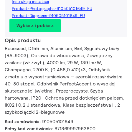
Instrukcje instalacji
Product-Photographs-910505101649_EU
Product-Diagrams-910505101649_EU
Wybierz i pobierz
Opis produktu
Recessed, D155 mm, Aluminium, Biel, Sygnałowy biały
(RAL9003), Oprawa do wbudowania, Zewnętrzny
zasilacz (wł./wył.), 4000 lm, 29 W, 139 lm/W,
Champagne, 2700 K, (0.458,0.410)<3, Odbłyśnik
z metalu o wysostrumieniowy — szeroki rozsył światła
40–80 stopni, Odbłyśnik PerfectAccent o wysokiej
skuteczności świetlnej, Przezroczyste, Szyba
hartowana, IP20 | Ochrona przed dotknięciem palcem,
IK02 | 0,2 J standardowa, Klasa bezpieczeństwa II, 2
szybkozłączki 2-biegunowe
Kod zamówienia:
910505101649
Pełny kod zamówienia:
871869997963800