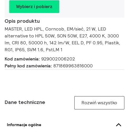
Wybierz i pobierz
Opis produktu
MASTER, LED HPL, Corncob, EM/sieć, 21 W, LED
alternative to HPL 50W, SON 50W, E27, 4000 K, 3000
lm, CRI 80, 50000 h, 142 lm/W, EEL D, PF 0.95, Plastik,
RG1, IP65, SVM 1.6, PstLM 1
Kod zamówienia:
929002006202
Pełny kod zamówienia:
871869963816000
Dane techniczne
Rozwiń wszystko
Informacje ogólne