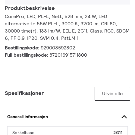
Produktbeskrivelse
CorePro, LED, PL-L, Nett, 528 mm, 24 W, LED
alternative to 55W PL-L, 3000 K, 3200 lm, CRI 80,
30000 time(r), 133 lm/W, EEL E, 2G11, Glass, RG0, SDCM
6, PF 0.9, IP20, SVM 0.4, PstLM 1
Bestillingskode:
929003592802
Full bestillingskode:
872016915711800
Spesifikasjoner
Utvid alle
Generell informasjon
Sokkelbase
2G11