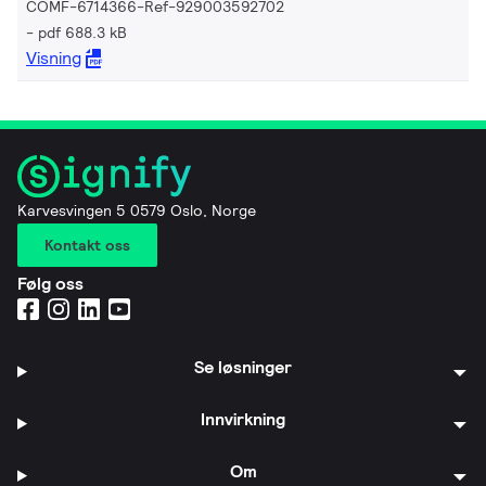
COMF-6714366-Ref-929003592702
pdf 688.3 kB
Visning
Karvesvingen 5 0579 Oslo, Norge
Kontakt oss
Følg oss
Se løsninger
Innvirkning
Om