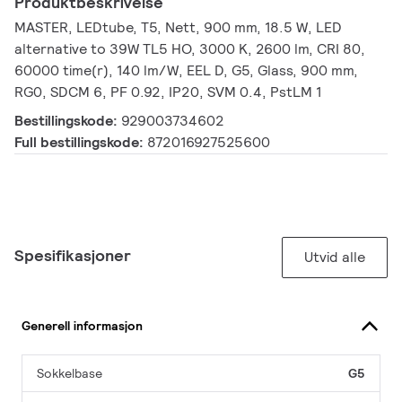
Produktbeskrivelse
MASTER, LEDtube, T5, Nett, 900 mm, 18.5 W, LED
alternative to 39W TL5 HO, 3000 K, 2600 lm, CRI 80,
60000 time(r), 140 lm/W, EEL D, G5, Glass, 900 mm,
RG0, SDCM 6, PF 0.92, IP20, SVM 0.4, PstLM 1
Bestillingskode:
929003734602
Full bestillingskode:
872016927525600
Spesifikasjoner
Utvid alle
Generell informasjon
Sokkelbase
G5