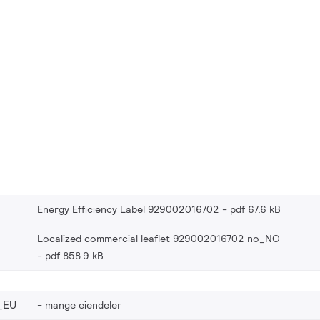
Energy Efficiency Label 929002016702
pdf 67.6 kB
Localized commercial leaflet 929002016702 no_NO
pdf 858.9 kB
_EU
mange eiendeler