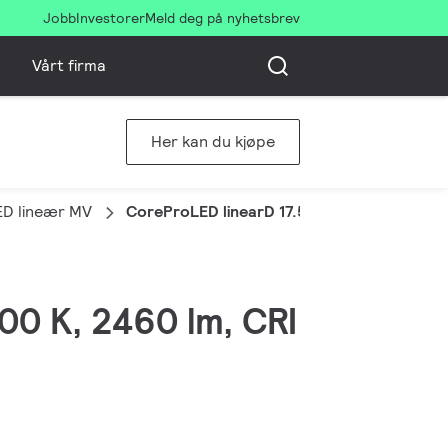
Jobb
Investorer
Meld deg på nyhetsbrev
Vårt firma
Her kan du kjøpe
ED lineær MV
CoreProLED linearD 17.5-150W R7S 118 840
00 K, 2460 lm, CRI