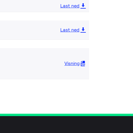
Last ned
Last ned
Visning