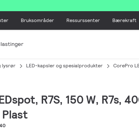
kter
Bruksområder
Ressurssenter
Bærekraft
lastinger
 lysrør
LED-kapsler og spesialprodukter
CorePro L
EDspot, R7S, 150 W, R7s, 40
 Plast
840