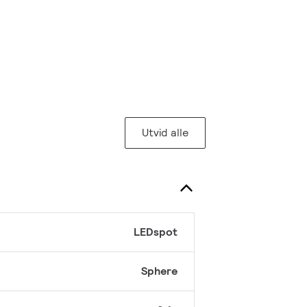
Utvid alle
LEDspot
Sphere