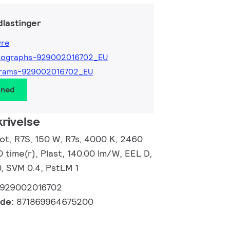
lastinger
yre
tographs-929002016702_EU
grams-929002016702_EU
 ned
rivelse
t, R7S, 150 W, R7s, 4000 K, 2460
0 time(r), Plast, 140.00 lm/W, EEL D,
0, SVM 0.4, PstLM 1
929002016702
kode:
871869964675200