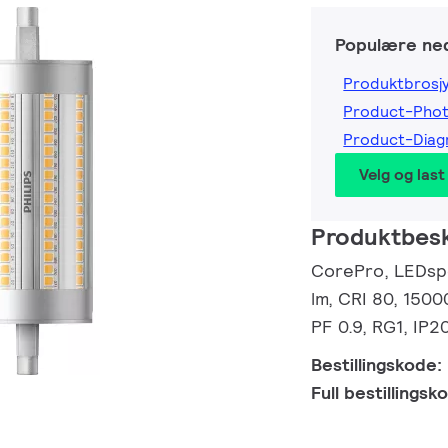
Populære ned
Produktbrosj
Product-Pho
Product-Dia
Velg og last
Produktbesk
CorePro, LEDspo
lm, CRI 80, 1500
PF 0.9, RG1, IP2
Bestillingskode:
Full bestillings