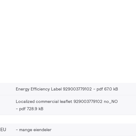
Energy Efficiency Label 929003779102
pdf 67.0 kB
Localized commercial leaflet 929003779102 no_NO
pdf 728.9 kB
_EU
mange eiendeler