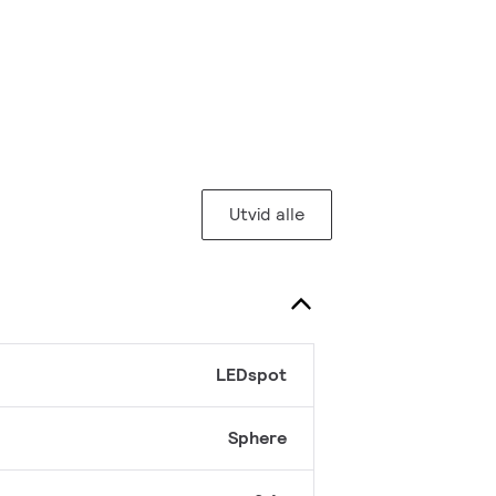
Utvid alle
LEDspot
Sphere