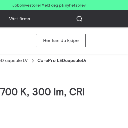
Jobb
Investorer
Meld deg på nyhetsbrev
Vårt firma
Her kan du kjøpe
D capsule LV
CorePro LEDcapsuleLV 2.4-28W G4micro 
700 K, 300 lm, CRI