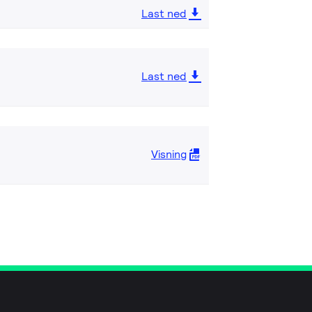
Last ned
Last ned
Visning