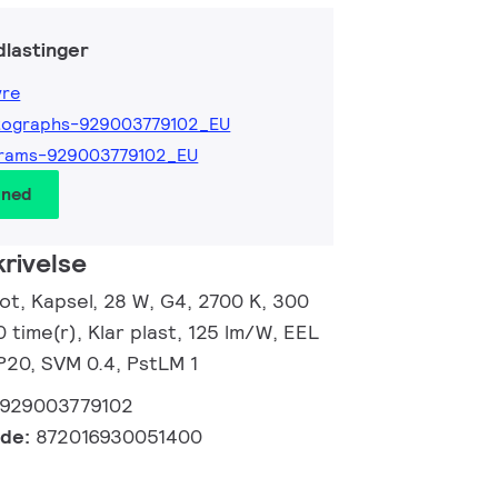
lastinger
yre
tographs-929003779102_EU
grams-929003779102_EU
 ned
rivelse
t, Kapsel, 28 W, G4, 2700 K, 300
0 time(r), Klar plast, 125 lm/W, EEL
IP20, SVM 0.4, PstLM 1
929003779102
kode:
872016930051400