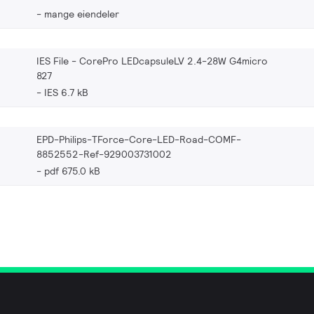
mange eiendeler
IES File - CorePro LEDcapsuleLV 2.4-28W G4micro
827
IES 6.7 kB
EPD-Philips-TForce-Core-LED-Road-COMF-
8852552-Ref-929003731002
pdf 675.0 kB