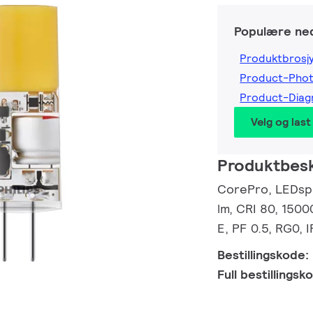
Populære ned
Produktbrosj
Product-Pho
Product-Dia
Velg og last
Produktbesk
CorePro, LEDspo
lm, CRI 80, 1500
E, PF 0.5, RG0, 
Bestillingskode:
Full bestillings