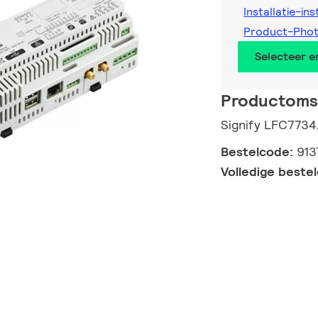
Installatie-ins
Product-Pho
Selecteer 
Productomsc
Signify LFC7734
Bestelcode:
913
Volledige beste