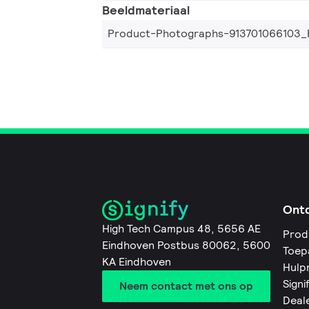
Beeldmateriaal
Product-Photographs-913701066103_
Ont
High Tech Campus 48, 5656 AE
Prod
Eindhoven Postbus 80062, 5600
Toep
KA Eindhoven
Hulp
Signi
Neem contact met ons op
Deal