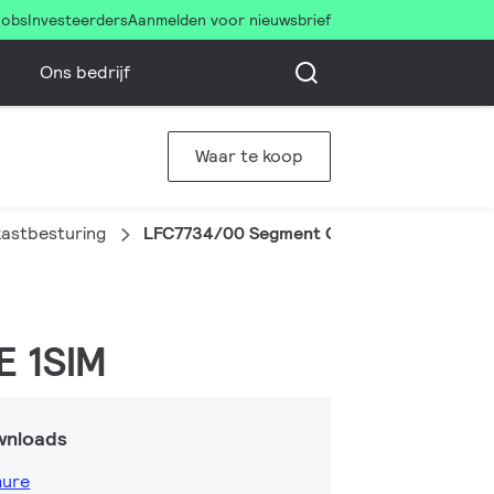
Jobs
Investeerders
Aanmelden voor nieuwsbrief
Ons bedrijf
Waar te koop
kastbesturing
LFC7734/00 Segment Control Unit LTE 1SI
E 1SIM
wnloads
hure