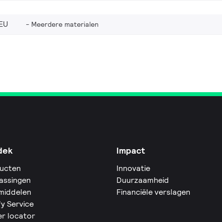
EU
Meerdere materialen
dek
Impact
ucten
Innovatie
assingen
Duurzaamheid
middelen
Financiële verslagen
fy Service
er locator