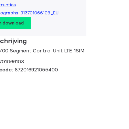
tructies
tographs-913701066103_EU
en download
hrijving
/00 Segment Control Unit LTE 1SIM
701066103
lcode:
872016921055400