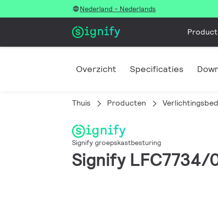
Nederland - Nederlands
Product
Overzicht
Specificaties
Down
Thuis
Producten
Verlichtingsbe
Signify groepskastbesturing
Signify LFC7734/0