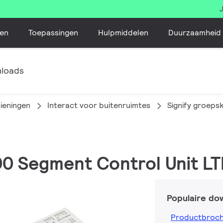
en
Toepassingen
Hulpmiddelen
Duurzaamheid
loads
dieningen
Interact voor buitenruimtes
Signify groeps
0 Segment Control Unit LT
Populaire do
Productbroc