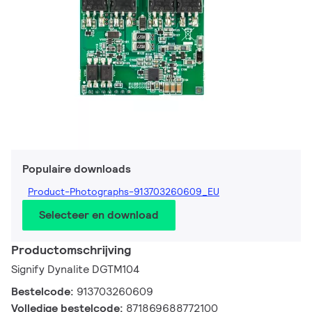
Populaire downloads
Product-Photographs-913703260609_EU
Selecteer en download
Productomschrijving
Signify Dynalite DGTM104
Bestelcode:
913703260609
Volledige bestelcode:
871869688772100