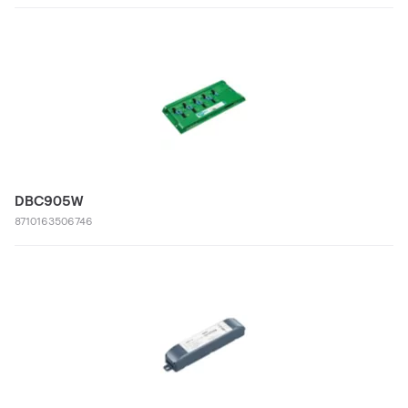
DBC905W
8710163506746