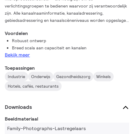
verlichtingsgroepen te bedienen waarvoor zij verantwoordelijk
zijn. Alle kanaalnaaminformatie, kanaaladressering,
gebiedsadressering en kanaalscèneniveaus worden opgeslagen
in het geheugen van de lastregelaar. Dynalite heeft een breed
Voordelen
assortiment lastregelaars die kunnen worden gecombineerd
Robuust ontwerp
om te voldoen aan verschillende projectvereisten en meerdere
Breed scala aan capaciteit en kanalen
typen armaturen. De serie lastregelaars heeft verschillende
Bekijk meer
soorten uitgangscircuits voor schakelen, fase-aansnijding en
fase-afsnijding, PWM-dimmen, DALI en 0-10 V regeling.
Toepassingen
Controllers bieden een reeks kanaalcapaciteit van 2-20A en
Industrie
Onderwijs
Gezondheidszorg
Winkels
een keuze uit muurmontage of op een DIN-rail.
Hotels, cafés, restaurants
Downloads
Beeldmateriaal
Family-Photographs-Lastregelaars