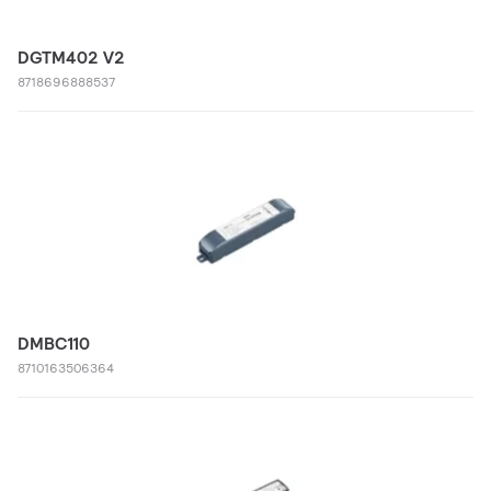
DGTM402 V2
8718696888537
DMBC110
8710163506364