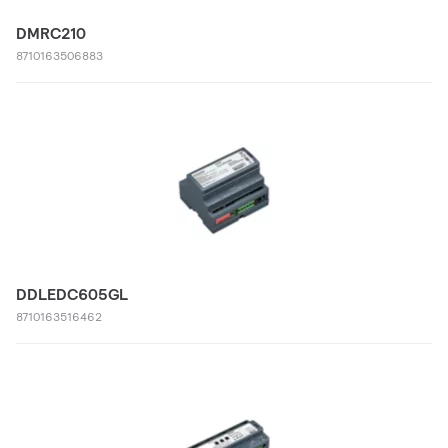
DMRC210
8710163506883
DDLEDC605GL
8710163516462