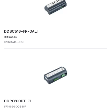
DDBC516-FR-DALI
DDBC516FR
8710163523101
DDRC810DT-GL
8718696006887