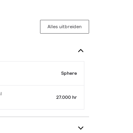
Alles uitbreiden
Sphere
l
27.000 hr