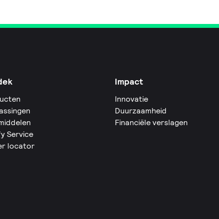
dek
Impact
ucten
Innovatie
assingen
Duurzaamheid
middelen
Financiële verslagen
fy Service
er locator