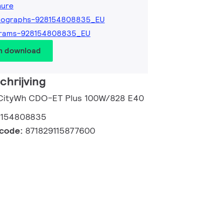
hure
tographs-928154808835_EU
grams-928154808835_EU
en download
hrijving
 CityWh CDO-ET Plus 100W/828 E40
8154808835
lcode:
871829115877600