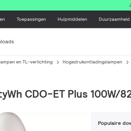
en
Toepassingen
Hulpmiddelen
Duurzaamheid
loads
lampen en TL-verlichting
Hogedrukontladingslampen
ityWh CDO-ET Plus 100W/8
Populaire do