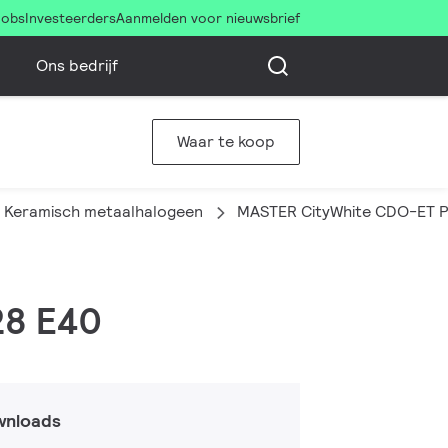
Jobs
Investeerders
Aanmelden voor nieuwsbrief
Ons bedrijf
Waar te koop
Keramisch metaalhalogeen
MASTER CityWhite CDO-ET P
28 E40
wnloads