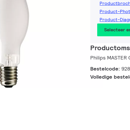
Productbroc
Product-Pho
Product-Dia
Selecteer 
Productomsc
Philips MASTER
Bestelcode:
92
Volledige beste