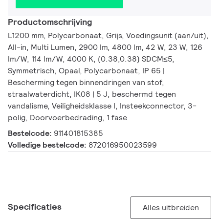
Productomschrijving
L1200 mm, Polycarbonaat, Grijs, Voedingsunit (aan/uit),
All-in, Multi Lumen, 2900 lm, 4800 lm, 42 W, 23 W, 126
lm/W, 114 lm/W, 4000 K, (0.38,0.38) SDCM≤5,
Symmetrisch, Opaal, Polycarbonaat, IP 65 |
Bescherming tegen binnendringen van stof,
straalwaterdicht, IK08 | 5 J, beschermd tegen
vandalisme, Veiligheidsklasse I, Insteekconnector, 3-
polig, Doorvoerbedrading, 1 fase
Bestelcode:
911401815385
Volledige bestelcode:
872016950023599
Specificaties
Alles uitbreiden