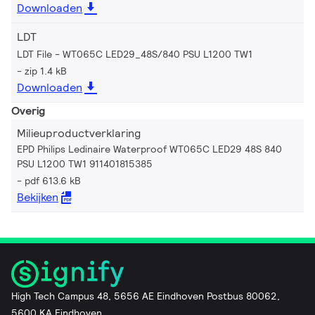
Downloaden
LDT
LDT File - WT065C LED29_48S/840 PSU L1200 TW1
zip 1.4 kB
Downloaden
Overig
Milieuproductverklaring
EPD Philips Ledinaire Waterproof WT065C LED29 48S 840
PSU L1200 TW1 911401815385
pdf 613.6 kB
Bekijken
High Tech Campus 48, 5656 AE Eindhoven Postbus 80062,
5600 KA Eindhoven