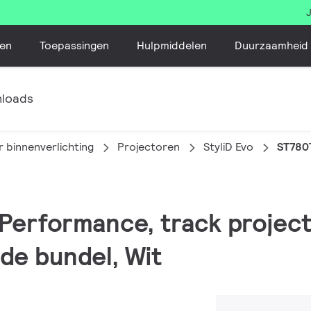
en
Toepassingen
Hulpmiddelen
Duurzaamheid
loads
 binnenverlichting
Projectoren
StyliD Evo
ST780
, Performance, track projec
de bundel, Wit