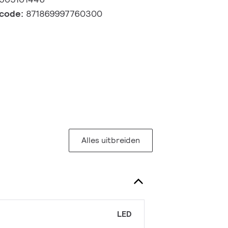
lcode:
871869997760300
Alles uitbreiden
LED