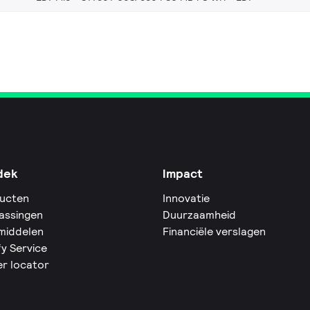
dek
Impact
ucten
Innovatie
assingen
Duurzaamheid
middelen
Financiële verslagen
fy Service
er locator