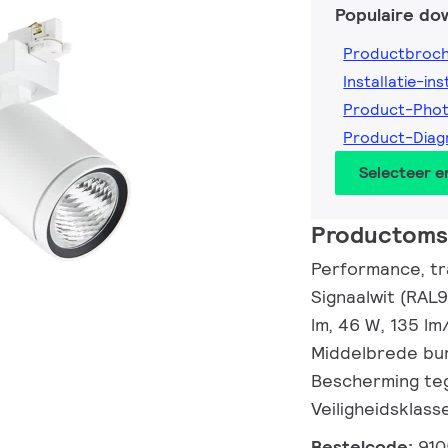
Populaire do
Productbroc
Installatie-ins
Product-Pho
Product-Dia
Selecteer 
Productomsc
Performance, tra
Signaalwit (RAL9
lm, 46 W, 135 lm
Middelbrede bund
Bescherming tege
Veiligheidsklass
Bestelcode:
910