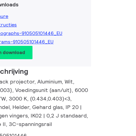
wnloads
hure
tructies
tographs-910505101446_EU
grams-910505101446_EU
en download
hrijving
ck projector, Aluminium, Wit,
003), Voedingsunit (aan/uit), 6000
/W, 3000 K, (0.434,0.403)<3,
el, Helder, Gehard glas, IP 20 |
n vingers, IK02 | 0,2 J standaard,
e II, 3C-spanningsrail
505101446