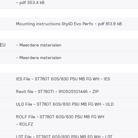
pdf 353.4 kB
Mounting instructions StyliD Evo Perfo
pdf 813.9 kB
_EU
Meerdere materialen
Meerdere materialen
IES File - ST780T 60S/830 PSU MB FG WH
IES
Revit file - ST780TI - 910505101446
ZIP
ULD File - ST780T 60S/830 PSU MB FG WH
ULD
ROLF File - ST780T 60S/830 PSU MB FG WH
ROLFZ
LDT File - ST780T 60S/830 PSU MB FG WH
LDT