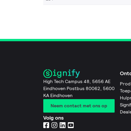
Ont
High Tech Campus 48, 5656 AE
Prod
Eindhoven Postbus 80062, 5600
Toep
KA Eindhoven
Hulp
Signi
Neem contact met ons op
Deal
Volg ons