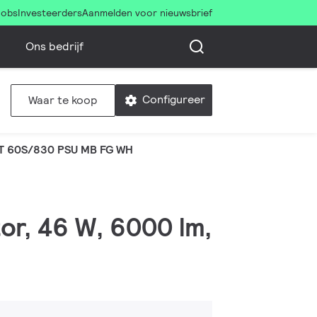
Jobs
Investeerders
Aanmelden voor nieuwsbrief
Ons bedrijf
Configureer
Waar te koop
T 60S/830 PSU MB FG WH
tor, 46 W, 6000 lm,