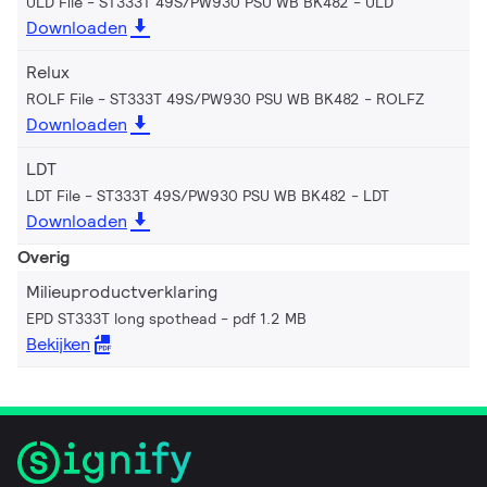
ULD File - ST333T 49S/PW930 PSU WB BK482
ULD
Downloaden
Relux
ROLF File - ST333T 49S/PW930 PSU WB BK482
ROLFZ
Downloaden
LDT
LDT File - ST333T 49S/PW930 PSU WB BK482
LDT
Downloaden
Overig
Milieuproductverklaring
EPD ST333T long spothead
pdf 1.2 MB
Bekijken