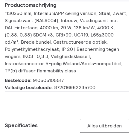
Productomschrijving
1130x50 mm, Interalu SAPP ceiling version, Staal, Zwart,
Signaalzwart (RAL9004), Inbouw, Voedingsunit met
DALI-interface, 4000 lm, 29 W, 138 lm/W, 4000 K,
(0.38, 0.38) SDCM <3, CRI>90, UGR19, L65≤3000
cd/m², Brede bundel, Gestructureerde optiek,
Polymethylmethacrylaat, IP 20 | Bescherming tegen
vingers, IK03 | 0,3 J, Veiligheidsklasse I,
Insteekconnector 5-polig Wieland/Adels-compatibel,
TP(b) diffuser flammability class
Bestelcode:
910505105517
Volledige bestelcode:
872016962235700
Specificaties
Alles uitbreiden