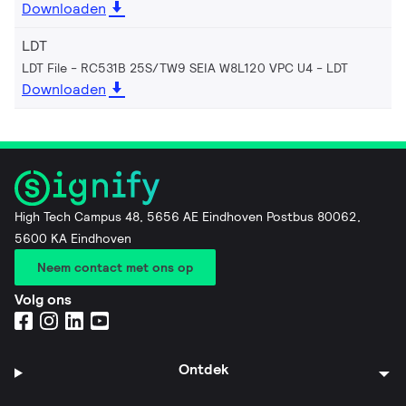
Downloaden
LDT
LDT File - RC531B 25S/TW9 SEIA W8L120 VPC U4
LDT
Downloaden
High Tech Campus 48, 5656 AE Eindhoven Postbus 80062,
5600 KA Eindhoven
Neem contact met ons op
Volg ons
Ontdek