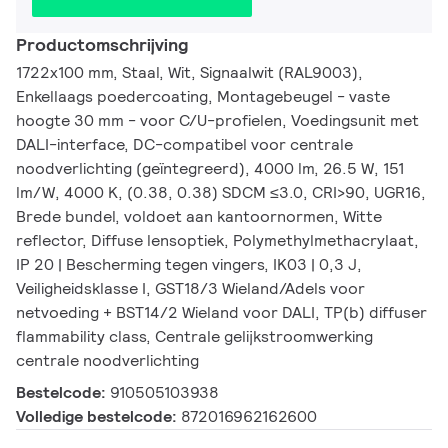
Productomschrijving
1722x100 mm, Staal, Wit, Signaalwit (RAL9003),
Enkellaags poedercoating, Montagebeugel - vaste
hoogte 30 mm - voor C/U-profielen, Voedingsunit met
DALI-interface, DC-compatibel voor centrale
noodverlichting (geïntegreerd), 4000 lm, 26.5 W, 151
lm/W, 4000 K, (0.38, 0.38) SDCM ≤3.0, CRI>90, UGR16,
Brede bundel, voldoet aan kantoornormen, Witte
reflector, Diffuse lensoptiek, Polymethylmethacrylaat,
IP 20 | Bescherming tegen vingers, IK03 | 0,3 J,
Veiligheidsklasse I, GST18/3 Wieland/Adels voor
netvoeding + BST14/2 Wieland voor DALI, TP(b) diffuser
flammability class, Centrale gelijkstroomwerking
centrale noodverlichting
Bestelcode:
910505103938
Volledige bestelcode:
872016962162600