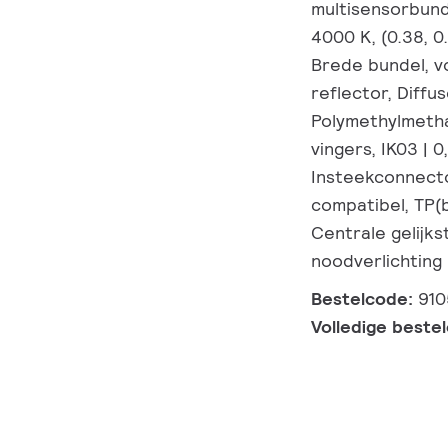
multisensorbund
4000 K, (0.38, 
Brede bundel, v
reflector, Diffu
Polymethylmetha
vingers, IK03 | 0
Insteekconnecto
compatibel, TP(b
Centrale gelijk
noodverlichting
Bestelcode:
91
Volledige beste