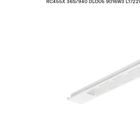
RC455X 36S/940 DLOU5 9016W3 L172