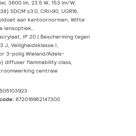
el, 3600 lm, 23.5 W, 153 lm/W,
0.38) SDCM ≤3.0, CRI>90, UGR16,
oldoet aan kantoornormen, Witte
se lensoptiek,
crylaat, IP 20 | Bescherming tegen
,3 J, Veiligheidsklasse I,
r 3-polig Wieland/Adels-
) diffuser flammability class,
stroomwerking centrale
0505103923
lcode:
872016962147300