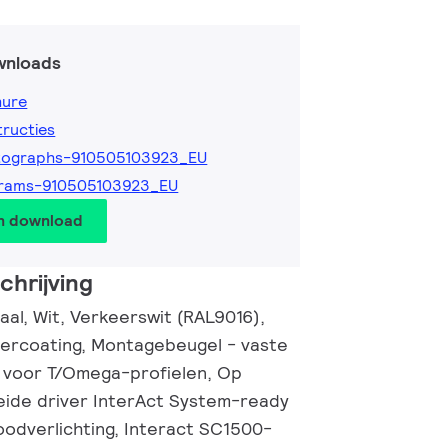
wnloads
hure
tructies
tographs-910505103923_EU
grams-910505103923_EU
en download
hrijving
aal, Wit, Verkeerswit (RAL9016),
ercoating, Montagebeugel - vaste
 voor T/Omega-profielen, Op
ide driver InterAct System-ready
oodverlichting, Interact SC1500-