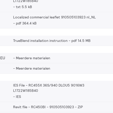
L1722W185B40
txt 5.5 kB
Localized commercial leaflet 910505103923 nl_NL
pdf 364.4 kB
TrueBlend installation instruction
pdf 14.5 MB
_EU
Meerdere materialen
Meerdere materialen
IES File - RC455X 36S/940 DLOU5 9016W3
L1722W185B40
IES
Revit file - RC450BI - 910505103923
ZIP