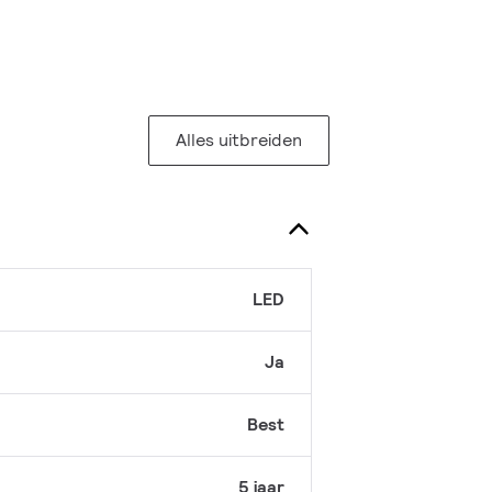
Alles uitbreiden
LED
Ja
Best
5 jaar