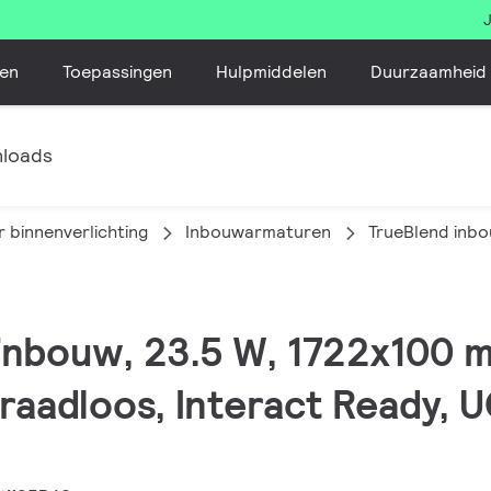
en
Toepassingen
Hulpmiddelen
Duurzaamheid
loads
 binnenverlichting
Inbouwarmaturen
TrueBlend inb
 inbouw, 23.5 W, 1722x100 
raadloos, Interact Ready, U