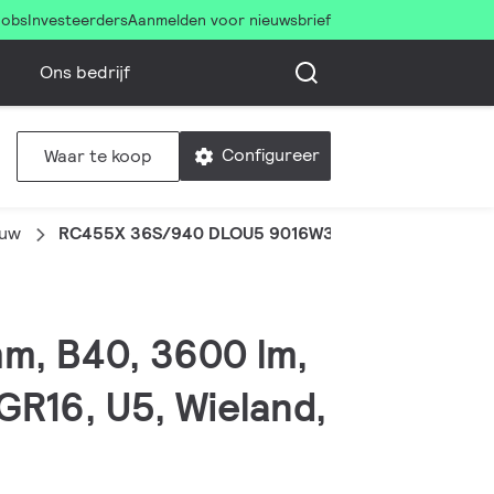
Jobs
Investeerders
Aanmelden voor nieuwsbrief
Ons bedrijf
Configureer
Waar te koop
ouw
RC455X 36S/940 DLOU5 9016W3 L1722W185B40
mm, B40, 3600 lm,
GR16, U5, Wieland,