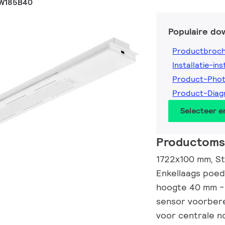
2W185B40
Populaire do
Productbroc
Installatie-ins
Product-Pho
Product-Dia
Selecteer 
Productomsc
1722x100 mm, St
Enkellaags poed
hoogte 40 mm -
sensor voorbere
voor centrale n