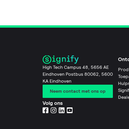
Ont
High Tech Campus 48, 5656 AE
Prod
Eindhoven Postbus 80062, 5600
Toep
KA Eindhoven
Hulp
Signi
Neem contact met ons op
Deal
Volg ons