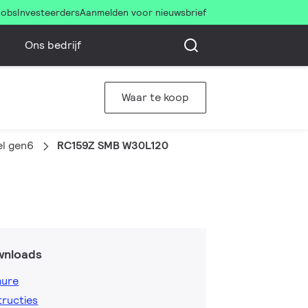
Jobs
Investeerders
Aanmelden voor nieuwsbrief
Ons bedrijf
Waar te koop
el gen6
RC159Z SMB W30L120
wnloads
hure
tructies