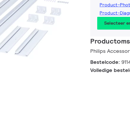
Product-Phot
Product-Diag
Selecteer 
Productomsc
Philips Accessor
Bestelcode:
911
Volledige beste