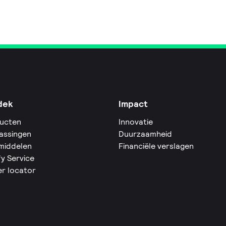
dek
Impact
ucten
Innovatie
assingen
Duurzaamheid
middelen
Financiële verslagen
fy Service
er locator