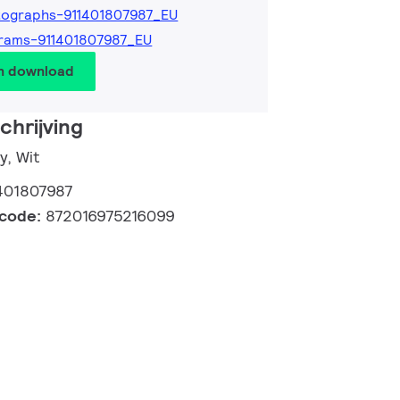
ographs-911401807987_EU
rams-911401807987_EU
en download
hrijving
y, Wit
401807987
lcode:
872016975216099