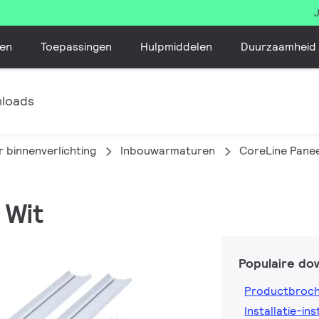
en
Toepassingen
Hulpmiddelen
Duurzaamheid
loads
 binnenverlichting
Inbouwarmaturen
CoreLine Pane
 Wit
Populaire do
Productbroc
Installatie-ins